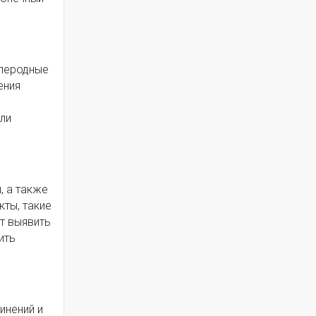
глеродные
ения
ли
, а также
кты, такие
т выявить
ить
инений и