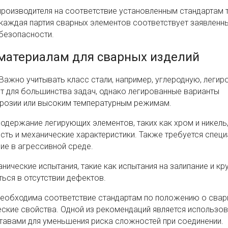
производителя на соответствие установленным стандартам
о каждая партия сварных элементов соответствует заявленн
безопасности.
 материалам для сварных изделий
ажно учитывать класс стали, например, углеродную, леги
т для большинства задач, однако легированные варианты
ррозии или высоким температурным режимам.
одержание легирующих элементов, таких как хром и никель
ть и механические характеристики. Также требуется спец
ие в агрессивной среде.
ические испытания, такие как испытания на залипание и кру
ься в отсутствии дефектов.
необходима соответствие стандартам по положению о свар
ческие свойства. Одной из рекомендаций является использо
тавами для уменьшения риска сложностей при соединении.