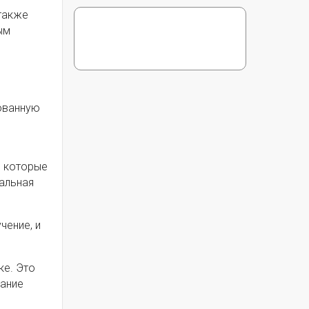
 также
ым
рованную
, которые
иальная
чение, и
ке. Это
вание