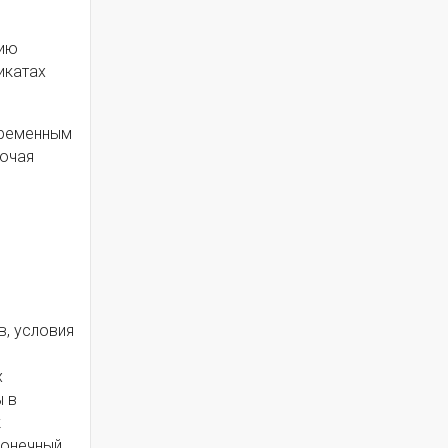
цию
икатах
временным
лючая
в, условия
х
ы в
к
конечный