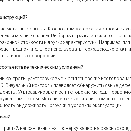
конструкций?
ные металлы и сплавы. К основным материалам относятся у
иевые и медные сплавы. Выбор материала зависит от назнач
озионной стойкости и других характеристики. Например, для
реде, предпочтительнее использовать нержавеющие стали и
стойчивостью к коррозии.
соответствие техническим условиям?
 контроль, ультразвуковые и рентгеновские исследования
иб. Визуальный контроль позволяет обнаружить явные дефе
едочёты. Ультразвуковые и рентгеновские методы позволяю
оружённым глазом. Механические испытания помогают оцен
бность выдерживать нагрузки в условиях эксплуатации.
ужен?
приятий, направленных на проверку качества сварных соед