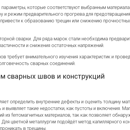
 параметры, которые соответствуют выбранным материала
ру и режим предварительного прогрева для предотвращени
привести к образованию трещин или снижению прочностны
торной сварки. Для ряда марок стали необходима предвари
астичности и снижения остаточных напряжений.
ов требует внимательного изучения характеристик и прове
олговечность сварных соединений.
ом сварных швов и конструкций
яет определить внутренние дефекты и оценить толщину мат
и выявляет такие недостатки, как пустоты и включения. Ма
й из ferroмагнитных материалов, так как позволяет обнару
Для цветной металлургии подойдёт метод капиллярного кон
проникать в трещины.