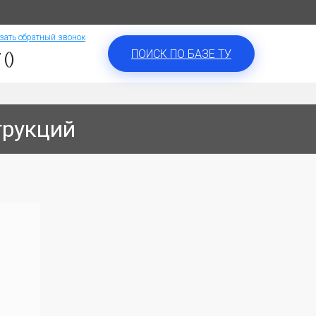
зать обратный звонок
ПОИСК ПО БАЗЕ ТУ
 ()
трукций