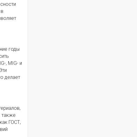
асности
 в
зволяет
ние годы
сить
G-, MIG- и
Эти
то делает
териалов,
а также
как ГОСТ,
овий