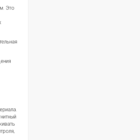
м. Это
я
х
тельная
дения
ериала.
гнитный
живать
троля,