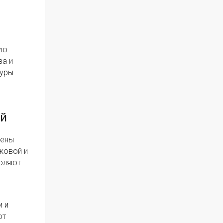
ую
ва и
туры
ий
рены
ковой и
воляют
и и
от