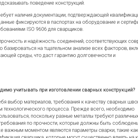
редсказывать поведение конструкций.
ребует наличия документации, подтверждающей квалифика
данные фиксируются в паспортах на оборудование и сертиф
ебованиями ISO 9606 для сварщиков.
прочность и надёжность соединений, соответствующих со
 базироваться на тщательном анализе всех факторов, вк
ающей среды, что даст гарантию долговечности и
одимо учитывать при изготовлении сварных конструкций?
бя выбор материалов, требования к качеству сварных шво
ем технологического процесса. Прежде всего, необходимо
пользоваться, поскольку разные металлы требуют различны
 требования по прочности, которые должны быть соблюден
же важным моментом являются параметры сварки, такие ка
лификация сварщика, которые могут существенно влиять на 