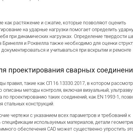
кие как растяжение и сжатие, которые позволяют оценить
тирование на ударные нагрузки помогает определить ударн
себя при динамических нагрузках. Определение твердости ш
Бринелля и Роквелла также необходимо для оценки струк
 документироваться и учитываться при вскрытии и ремонте
ля проектирования сварных соединен
ы правил, такие как СП 16.13330.2017, в котором рассмот
 описаны методы контроля, включая визуальный, ультразву
по проектированию таких соединений, как EN 1993-1, поз
ля стальных конструкций.
чие чертежи с указанием всех параметров и требований к
 спецификации используемых материалов, детали геометри
ммного обеспечения CAD может существенно упростить эт