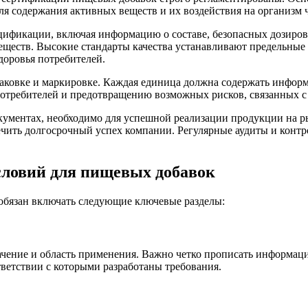
ля содержания активных веществ и их воздействия на организм 
ификации, включая информацию о составе, безопасных дозировка
веществ. Высокие стандарты качества устанавливают предельные
доровья потребителей.
аковке и маркировке. Каждая единица должна содержать информ
требителей и предотвращению возможных рисков, связанных с
ументах, необходимо для успешной реализации продукции на ры
печить долгосрочный успех компании. Регулярные аудиты и кон
словий для пищевых добавок
обязан включать следующие ключевые разделы:
начение и область применения. Важно четко прописать информаци
ветствии с которыми разработаны требования.