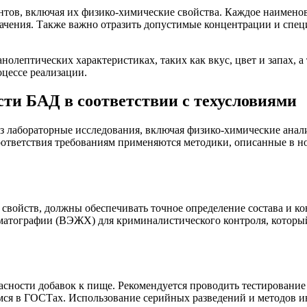
ов, включая их физико-химические свойства. Каждое наименова
чения. Также важно отразить допустимые концентрации и спец
лептических характеристиках, таких как вкус, цвет и запах, а
оцессе реализации.
сти БАД в соответствии с техусловиями
рез лабораторные исследования, включая физико-химические ана
тветствия требованиям применяются методики, описанные в но
свойств, должны обеспечивать точное определение состава и к
атографии (ВЭЖХ) для криминалистического контроля, который
сности добавок к пище. Рекомендуется проводить тестирование 
жащимся в ГОСТах. Использование серийных разведений и методов