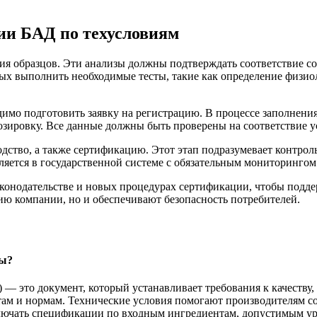
ии БАД по техусловиям
я образцов. Эти анализы должны подтверждать соответствие со
х выполнить необходимые тесты, такие как определение физиол
мо подготовить заявку на регистрацию. В процессе заполнения
озировку. Все данные должны быть проверены на соответствие 
ство, а также сертификацию. Этот этап подразумевает контроль 
ляется в государственной системе с обязательным мониторинго
аконодательстве и новых процедурах сертификации, чтобы подде
ию компании, но и обеспечивают безопасность потребителей.
ны?
 — это документ, который устанавливает требования к качеству
там и нормам. Технические условия помогают производителям со
ючать спецификации по входным ингредиентам, допустимым уро