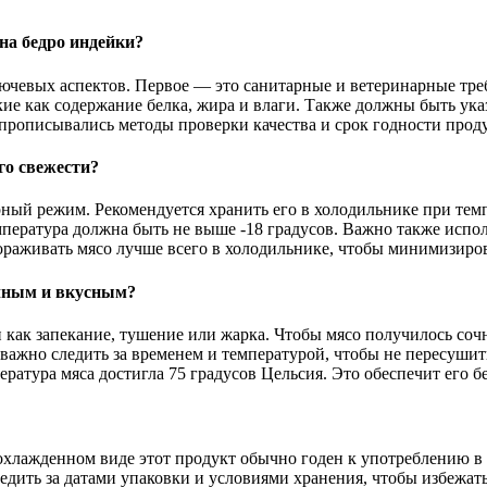
на бедро индейки?
ючевых аспектов. Первое — это санитарные и ветеринарные треб
акие как содержание белка, жира и влаги. Также должны быть у
 прописывались методы проверки качества и срок годности прод
го свежести?
ый режим. Рекомендуется хранить его в холодильнике при темпе
емпература должна быть не выше -18 градусов. Важно также испо
ораживать мясо лучше всего в холодильнике, чтобы минимизиров
очным и вкусным?
как запекание, тушение или жарка. Чтобы мясо получилось сочн
 важно следить за временем и температурой, чтобы не пересуши
ература мяса достигла 75 градусов Цельсия. Это обеспечит его б
охлажденном виде этот продукт обычно годен к употреблению в 
следить за датами упаковки и условиями хранения, чтобы избежа