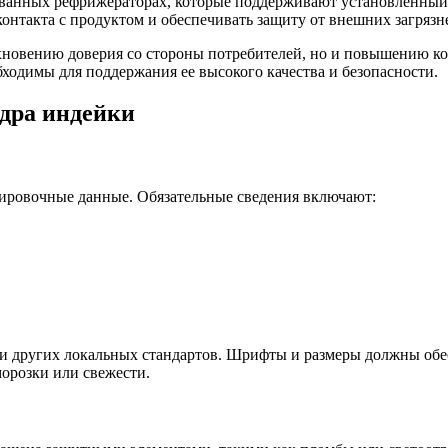
ванных рефрижераторах, которые поддерживают установленный 
онтакта с продуктом и обеспечивать защиту от внешних загряз
охновению доверия со стороны потребителей, но и повышению к
одимы для поддержания ее высокого качества и безопасности.
едра индейки
кировочные данные. Обязательные сведения включают:
и других локальных стандартов. Шрифты и размеры должны обе
морозки или свежести.