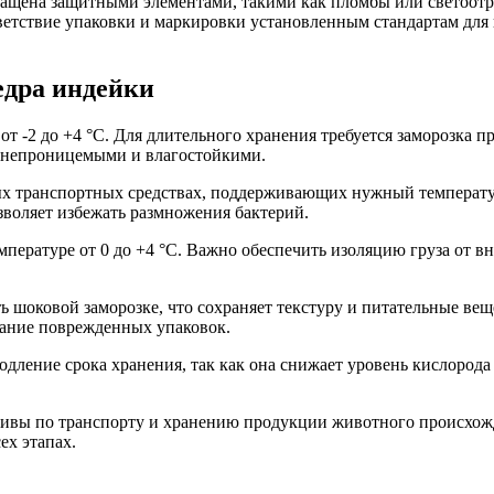
снащена защитными элементами, такими как пломбы или светоо
ветствие упаковки и маркировки установленным стандартам для
едра индейки
т -2 до +4 °C. Для длительного хранения требуется заморозка п
онепроницемыми и влагостойкими.
ых транспортных средствах, поддерживающих нужный температ
зволяет избежать размножения бактерий.
ературе от 0 до +4 °C. Важно обеспечить изоляцию груза от вн
 шоковой заморозке, что сохраняет текстуру и питательные вещ
ование поврежденных упаковок.
дление срока хранения, так как она снижает уровень кислорода
тивы по транспорту и хранению продукции животного происхожд
ех этапах.