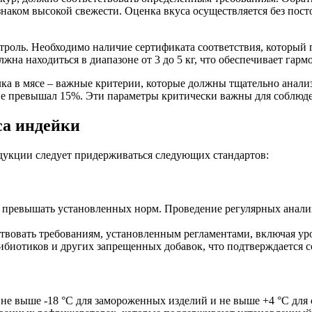
изнаком высокой свежести. Оценка вкуса осуществляется без пос
роль. Необходимо наличие сертификата соответствия, который п
жна находиться в диапазоне от 3 до 5 кг, что обеспечивает гар
ка в мясе – важные критерии, которые должны тщательно анализ
а не превышал 15%. Эти параметры критически важны для соблюд
са индейки
одукции следует придерживаться следующих стандартов:
 превышать установленных норм. Проведение регулярных анализ
вовать требованиям, установленным регламентами, включая уров
тибиотиков и других запрещенных добавок, что подтверждается 
 не выше -18 °C для замороженных изделий и не выше +4 °C для