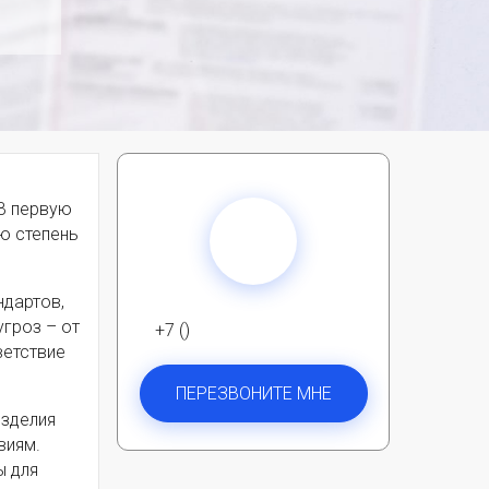
В первую
ю степень
ндартов,
угроз – от
+7 ()
ветствие
ПЕРЕЗВОНИТЕ МНЕ
зделия
виям.
ы для