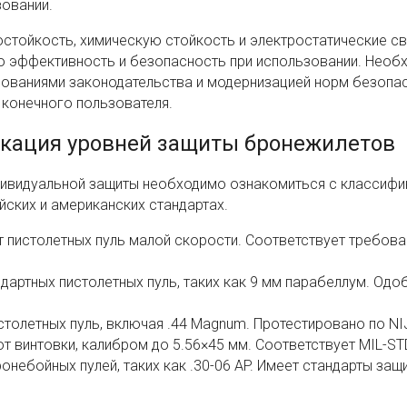
овании.
стойкость, химическую стойкость и электростатические св
ю эффективность и безопасность при использовании. Необ
бованиями законодательства и модернизацией норм безопас
 конечного пользователя.
кация уровней защиты бронежилетов
дивидуальной защиты необходимо ознакомиться с классифи
йских и американских стандартах.
 пистолетных пуль малой скорости. Соответствует требов
дартных пистолетных пуль, таких как 9 мм парабеллум. Одо
толетных пуль, включая .44 Magnum. Протестировано по NIJ
 винтовки, калибром до 5.56×45 мм. Соответствует MIL-ST
небойных пулей, таких как .30-06 AP. Имеет стандарты защ