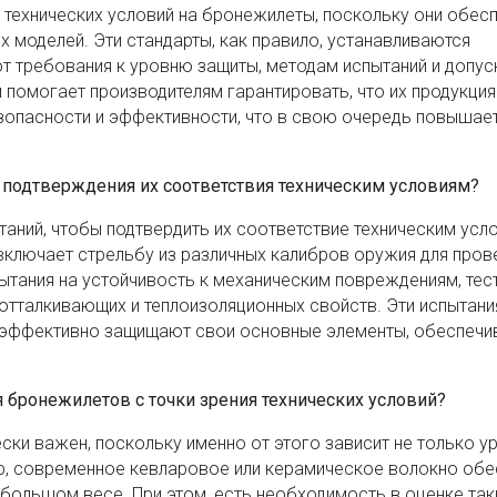
 технических условий на бронежилеты, поскольку они обес
х моделей. Эти стандарты, как правило, устанавливаются
 требования к уровню защиты, методам испытаний и допус
 помогает производителям гарантировать, что их продукция
опасности и эффективности, что в свою очередь повышае
 подтверждения их соответствия техническим условиям?
аний, чтобы подтвердить их соответствие техническим усл
ое включает стрельбу из различных калибров оружия для пров
пытания на устойчивость к механическим повреждениям, тес
отталкивающих и теплоизоляционных свойств. Эти испытани
 эффективно защищают свои основные элементы, обеспечи
 бронежилетов с точки зрения технических условий?
ки важен, поскольку именно от этого зависит не только у
ер, современное кевларовое или керамическое волокно обе
большом весе. При этом, есть необходимость в оценке так