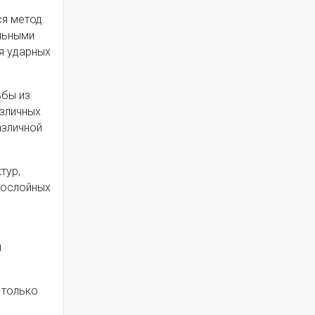
ся метод
льными
я ударных
ьбы из
азличных
азличной
тур,
гослойных
я
 только