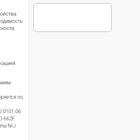
ойства.
ходимость
ности,
кацией
аниям
бряется по
 0101.06.
D-662F.
иты NIJ