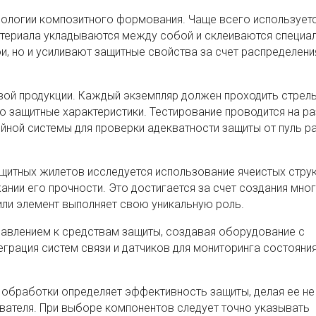
нологии композитного формования. Чаще всего использует
атериала укладываются между собой и склеиваются специа
и, но и усиливают защитные свойства за счет распределени
вой продукции. Каждый экземпляр должен проходить стрел
о защитные характеристики. Тестирование проводится на р
йной системы для проверки адекватности защиты от пуль р
щитных жилетов исследуется использование ячеистых струк
нии его прочности. Это достигается за счет создания мно
или элемент выполняет свою уникальную роль.
бавлением к средствам защиты, создавая оборудование с
еграция систем связи и датчиков для мониторинга состояни
 обработки определяет эффективность защиты, делая ее не
вателя. При выборе компонентов следует точно указывать