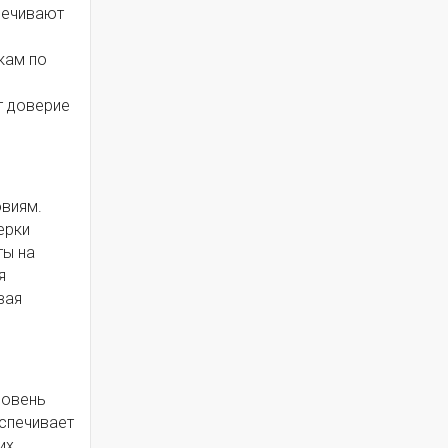
печивают
кам по
т доверие
овиям.
ерки
ты на
я
вая
ровень
спечивает
их