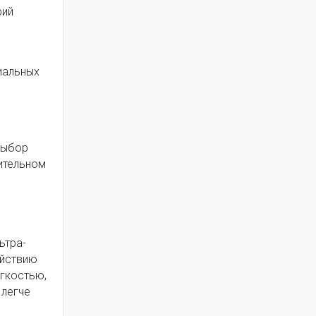
рий
иальных
выбор
лительном
ьтра-
ействию
гкостью,
 легче