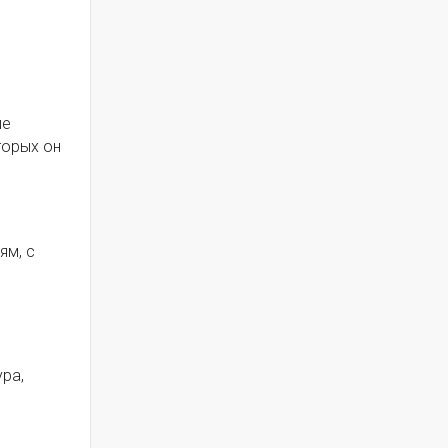
ие
торых он
ям, с
ра,