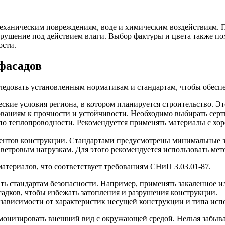
еханическим повреждениям, воде и химическим воздействиям. П
рушение под действием влаги. Выбор фактуры и цвета также пом
ости.
фасадов
едовать установленным нормативам и стандартам, чтобы обеспеч
ские условия региона, в котором планируется строительство. Э
ованиям к прочности и устойчивости. Необходимо выбирать сер
по теплопроводности. Рекомендуется применять материалы с х
нтов конструкции. Стандартами предусмотрены минимальные зна
тровым нагрузкам. Для этого рекомендуется использовать метод
атериалов, что соответствует требованиям СНиП 3.03.01-87.
ь стандартам безопасности. Например, применять закаленное ил
садков, чтобы избежать затопления и разрушения конструкции.
зависимости от характеристик несущей конструкции и типа исп
рмонизировать внешний вид с окружающей средой. Нельзя забыва