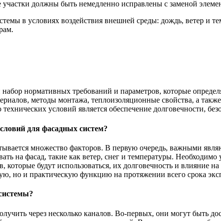
 участки должны быть немедленно исправлены с заменой элемент
темы в условиях воздействия внешней среды: дождь, ветер и т
рам.
 набор нормативных требований и параметров, которые определ
териалов, методы монтажа, теплоизоляционные свойства, а такж
ю технических условий является обеспечение долговечности, бе
словий для фасадных систем?
ывается множество факторов. В первую очередь, важными являют
вать на фасад, такие как ветер, снег и температуры. Необходим
в, которые будут использоваться, их долговечность и влияние н
скую, но и практическую функцию на протяжении всего срока экс
 системы?
лучить через несколько каналов. Во-первых, они могут быть д