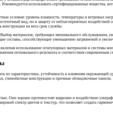
м. Рекомендуется использовать сертифицированные вещества, ко
ные условия: уровень влажности, температуры и ветровых нагр
 эстетичный вид, но и защиту от неблагоприятных воздействий
 конструкции на весь срок службы.
. Выбор материалов, требующих минимального обслуживания, ув
щие составы, способствующие уменьшению загрязнений и увели
, включая использование огнеупорных материалов и системы ко
ижения оптимального результата и соответствия современным с
мы
ь их характеристики, устойчивость к влияниям окружающей сре
ки, глинобитные конструкции и прочные облицовочные панели. 
ью. Они хорошо противостоят коррозии и воздействию ультрафи
ирокий спектр цветов и текстур, что позволяет создать гармо