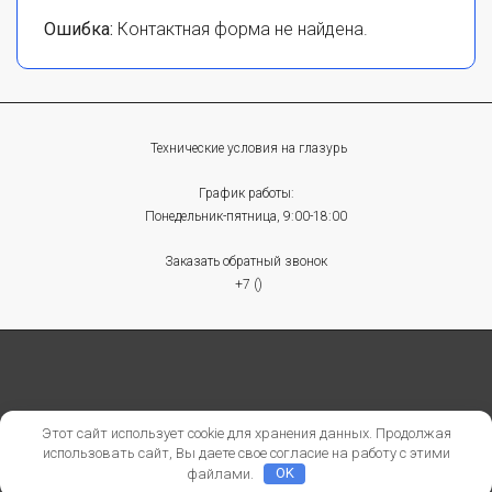
Ошибка:
Контактная форма не найдена.
Технические условия на глазурь
График работы:
Понедельник-пятница, 9:00-18:00
Заказать обратный звонок
+7 ()
© 2015-2026 БАЗА-ТУ-РФ
Этот сайт использует cookie для хранения данных. Продолжая
использовать сайт, Вы даете свое согласие на работу с этими
Политика конфиденциальности
файлами.
OK