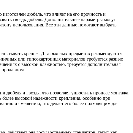
 изготовлен дюбель, что влияет на его прочность и
ьзовать гвоздь-дюбель. Дополнительные параметры могут
пазону использования. Все эти данные помогают выбрать
 испытывать крепеж. Для тяжелых предметов рекомендуются
ирпичных или гипсокартонных материалов требуются разные
мещениях с высокой влажностью, требуется дополнительная
с продавцом.
ии дюбеля и гвоздя, что позволяет упростить процесс монтажа.
ичь более высокой надежности крепления, особенно при
иванию и смещению, что делает его более подходящим для
ер, действует ряд государственных стандартов, таких как