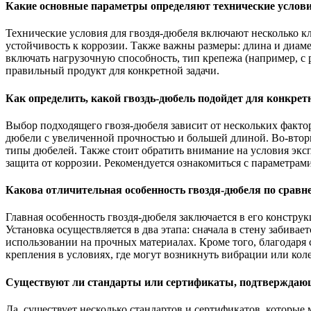
Какие основные параметры определяют технические услови
Технические условия для гвоздя-дюбеля включают несколько клю
устойчивость к коррозии. Также важны размеры: длина и диаме
включать нагрузочную способность, тип крепежа (например, с 
правильный продукт для конкретной задачи.
Как определить, какой гвоздь-дюбель подойдет для конкрет
Выбор подходящего гвозя-дюбеля зависит от нескольких факто
дюбели с увеличенной прочностью и большей длиной. Во-вторы
типы дюбелей. Также стоит обратить внимание на условия эксп
защита от коррозии. Рекомендуется ознакомиться с параметрам
Какова отличительная особенность гвоздя-дюбеля по срав
Главная особенность гвоздя-дюбеля заключается в его конструк
Установка осуществляется в два этапа: сначала в стену забивае
использовании на прочных материалах. Кроме того, благодаря
крепления в условиях, где могут возникнуть вибрации или кол
Существуют ли стандарты или сертификаты, подтверждающ
Да, существует несколько стандартов и сертификатов, которые 