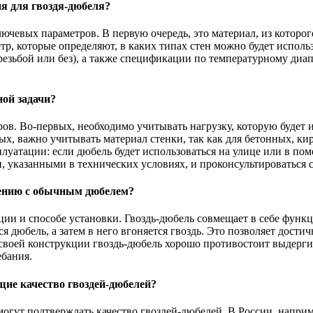
я для гвоздя-дюбеля?
чевых параметров. В первую очередь, это материал, из которого
тр, которые определяют, в каких типах стен можно будет испол
резьбой или без), а также спецификации по температурному диа
ной задачи?
ров. Во-первых, необходимо учитывать нагрузку, которую будет
х, важно учитывать материал стенки, так как для бетонных, к
луатации: если дюбель будет использоваться на улице или в по
и, указанными в технических условиях, и проконсультироваться 
нению с обычным дюбелем?
ции и способе установки. Гвоздь-дюбель совмещает в себе функц
тся дюбель, а затем в него вгоняется гвоздь. Это позволяет дост
 своей конструкции гвоздь-дюбель хорошо противостоит выдерг
ебания.
ие качество гвоздей-дюбелей?
могут подтверждать качество гвоздей-дюбелей. В России, наприм