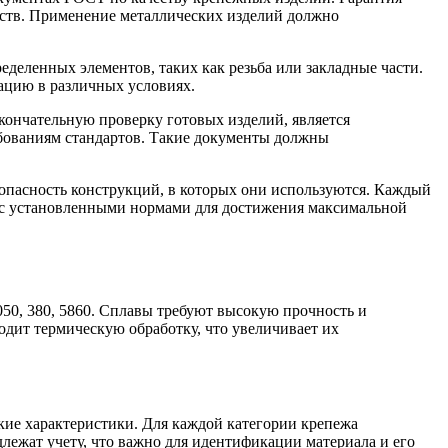
йств. Применение металлических изделий должно
деленных элементов, таких как резьба или закладные части.
ацию в различных условиях.
кончательную проверку готовых изделий, является
ебованиям стандартов. Такие документы должны
зопасность конструкций, в которых они используются. Каждый
ии с установленными нормами для достижения максимальной
50, 380, 5860. Сплавы требуют высокую прочность и
одит термическую обработку, что увеличивает их
ие характеристики. Для каждой категории крепежа
длежат учету, что важно для идентификации материала и его