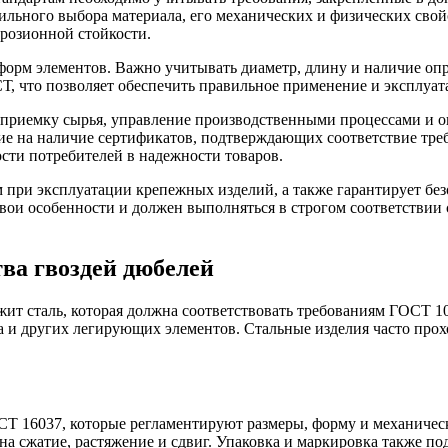
ильного выбора материала, его механических и физических сво
ррозионной стойкости.
орм элементов. Важно учитывать диаметр, длину и наличие опре
, что позволяет обеспечить правильное применение и эксплуат
я приемку сырья, управление производственными процессами и о
ние на наличие сертификатов, подтверждающих соответствие тр
сти потребителей в надежности товаров.
 при эксплуатации крепежных изделий, а также гарантирует бе
 свои особенности и должен выполняться в строгом соответств
ва гвоздей дюбелей
т сталь, которая должна соответствовать требованиям ГОСТ 10
а и других легирующих элементов. Стальные изделия часто прох
Т 16037, которые регламентируют размеры, форму и механическ
а сжатие, растяжение и сдвиг. Упаковка и маркировка также по