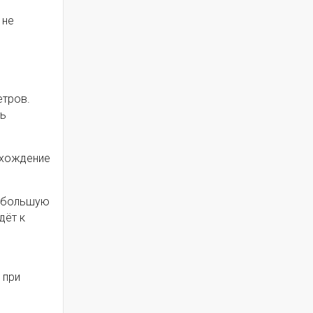
 не
етров.
ть
охождение
т большую
дёт к
 при