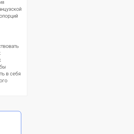
ия
анцузской
ропорций
ствовать
к
к
обы
ть в себя
ого