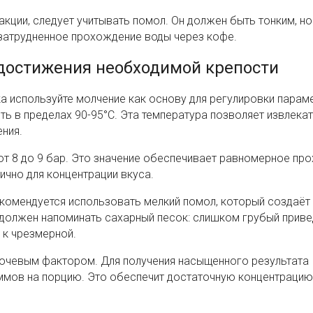
кции, следует учитывать помол. Он должен быть тонким, но
 затрудненное прохождение воды через кофе.
достижения необходимой крепости
а используйте молчение как основу для регулировки парам
 в пределах 90-95°C. Эта температура позволяет извлека
ния.
от 8 до 9 бар. Это значение обеспечивает равномерное пр
ично для концентрации вкуса.
комендуется использовать мелкий помол, который создаё
 должен напоминать сахарный песок: слишком грубый приве
 к чрезмерной.
ючевым фактором. Для получения насыщенного результата
аммов на порцию. Это обеспечит достаточную концентрацию