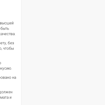
у высшей
 быть
качества.
ету, без
о, чтобы
о
вкусию.
ровано на
 должен
мата и