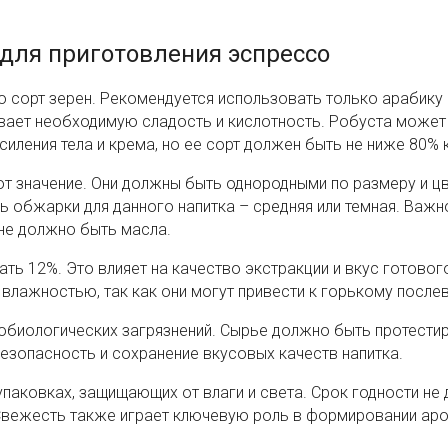
 для приготовления эспрессо
это сорт зерен. Рекомендуется использовать только арабик
чивает необходимую сладость и кислотность. Робуста может
иления тела и крема, но ее сорт должен быть не ниже 80% 
т значение. Они должны быть однородными по размеру и цв
ь обжарки для данного напитка – средняя или темная. Важн
не должно быть масла.
ь 12%. Это влияет на качество экстракции и вкус готовог
влажностью, так как они могут привести к горькому после
обиологических загрязнений. Сырье должно быть протести
 безопасность и сохранение вкусовых качеств напитка.
упаковках, защищающих от влаги и света. Срок годности не
Свежесть также играет ключевую роль в формировании аро