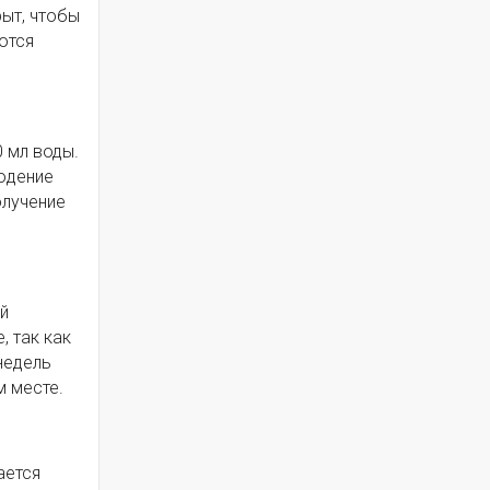
рыт, чтобы
ются
 мл воды.
юдение
олучение
й
, так как
недель
м месте.
ается