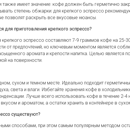
ки также имеет значение: кофе должен быть герметично зак
итывать степень обжарки: для крепкого эспрессо рекоменду
ые позволят раскрыть все вкусовые нюансы.
я для приготовления крепкого эспрессо?
 крепкого эспрессо составляют 7-9 граммов кофе на 25-30
ти от предпочтений, но ключевым моментом является собл
асыщенного аромата и крепости напитка. Целью является п
ой на поверхности.
дном, сухом и темном месте. Идеально подходит герметичны
ха, света и влаги. Избегайте хранения кофе в холодильнике
онденсации. Лучше всего использовать кофе в течение 2-4 
вкусом и ароматом, а остатки хранить в контейнере в сухо
рессо существуют?
ными способами, при этом самым популярным методом ост