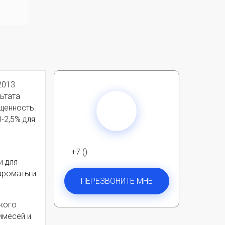
2013.
ьтата
щенность.
-2,5% для
+7 ()
и для
 ароматы и
ПЕРЕЗВОНИТЕ МНЕ
ркого
имесей и