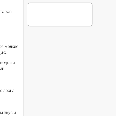
торов,
ее мелкие
цию.
водой и
ми
е зерна.
й вкус и