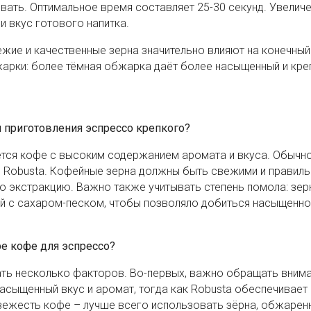
вать. Оптимальное время составляет 25-30 секунд. Увеличе
и вкус готового напитка.
ежие и качественные зерна значительно влияют на конечный
жарки: более тёмная обжарка даёт более насыщенный и креп
 приготовления эспрессо крепкого?
ется кофе с высоким содержанием аромата и вкуса. Обычн
a и Robusta. Кофейные зерна должны быть свежими и правил
 экстракцию. Важно также учитывать степень помола: зер
й с сахаром-песком, чтобы позволяло добиться насыщенн
ре кофе для эспрессо?
ать несколько факторов. Во-первых, важно обращать внима
 насыщенный вкус и аромат, тогда как Robusta обеспечивает
 свежесть кофе – лучше всего использовать зёрна, обжарен