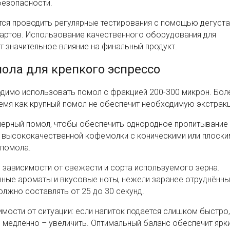
безопасности.
тся проводить регулярные тестирования с помощью дегуста
дартов. Использование качественного оборудования для
т значительное влияние на финальный продукт.
ла для крепкого эспрессо
димо использовать помол с фракцией 200-300 микрон. Бол
время как крупный помол не обеспечит необходимую экстрак
мерный помол, чтобы обеспечить однородное пропитывание 
 высококачественной кофемолки с коническими или плоски
 помола.
 зависимости от свежести и сорта используемого зерна.
ые ароматы и вкусовые ноты, нежели заранее отруднённы
лжно составлять от 25 до 30 секунд.
мости от ситуации: если напиток подается слишком быстро,
медленно – увеличить. Оптимальный баланс обеспечит ярки