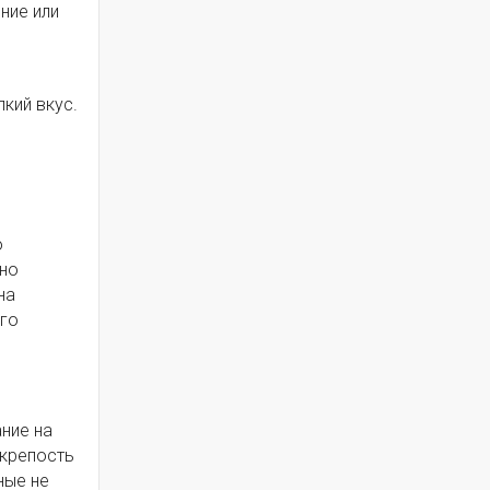
ние или
кий вкус.
о
ьно
на
ого
ние на
 крепость
ные не