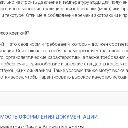
ильно настроить давление и температуру воды для получен
чают использование традиционной кофеварки (мока) или фр
у и текстуре. Отличие в соблюдении времени экстракции и п
ессо крепкий?
ий — это свод норм и требований, которым должен соответ
изации. Они включают в себя параметры качества, такие ка
ус, органолептические характеристики, а также требования 
ют обеспечить единообразие и высокие стандарты кофе, чт
тствующий их ожиданиям. Такие условия также могут включа
тки зерен, чтобы гарантировать высокое качество исходн
ИМОСТЬ ОФОРМЛЕНИЯ ДОКУМЕНТАЦИИ
вяжется с Вами в ближащее время