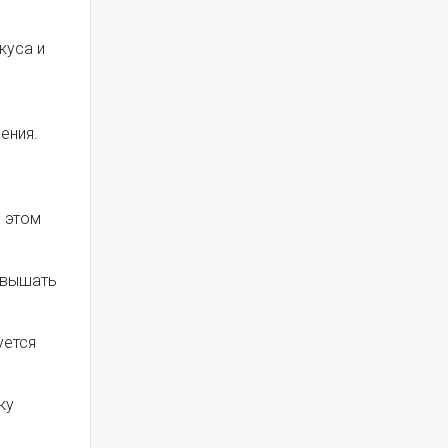
куса и
ения.
и этом
евышать
уется
ку