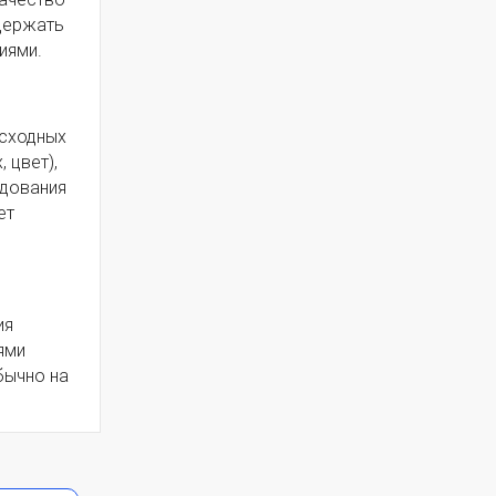
одержать
иями.
исходных
 цвет),
едования
ет
ия
ями
бычно на