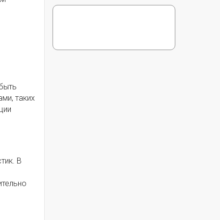
 быть
ми, таких
ции
тик. В
ительно