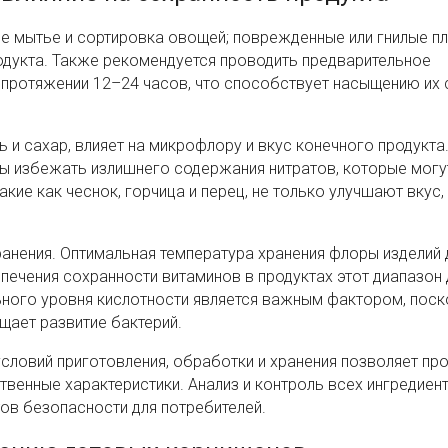
е мытье и сортировка овощей; поврежденные или гнилые п
родукта. Также рекомендуется проводить предварительное
 протяжении 12–24 часов, что способствует насыщению их 
ь и сахар, влияет на микрофлору и вкус конечного продукта
ы избежать излишнего содержания нитратов, которые могу
акие как чеснок, горчица и перец, не только улучшают вкус, 
ранения. Оптимальная температура хранения флоры изделий
спечения сохранности витаминов в продуктах этот диапазон
ьного уровня кислотности является важным фактором, поск
щает развитие бактерий.
ловий приготовления, обработки и хранения позволяет пр
твенные характеристики. Анализ и контроль всех ингредиен
в безопасности для потребителей.