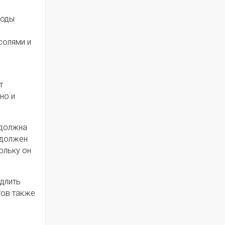
лоды
солями и
.
т
но и
 должна
 должен
ольку он
одлить
тов также