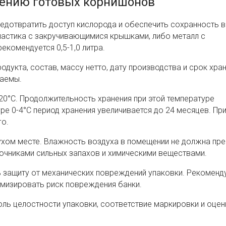
анению готовых корнишонов
едотвратить доступ кислорода и обеспечить сохранность в
пластика с закручивающимися крышками, либо металл с
комендуется 0,5-1,0 литра.
укта, состав, массу нетто, дату производства и срок хран
таемы.
0°C. Продолжительность хранения при этой температуре
ре 0-4°C период хранения увеличивается до 24 месяцев. Пр
о.
ухом месте. Влажность воздуха в помещении не должна пр
точниками сильных запахов и химическими веществами.
 защиту от механических повреждений упаковки. Рекоменд
имизировать риск повреждения банки.
ль целостности упаковки, соответствие маркировки и оцен