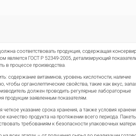
 должна соответствовать продукция, содержащая консерви
м является ГОСТ Р 52349-2005, детализирующий показател
ь в процессе производства.
ь: содержание витаминов, уровень кислотности, наличие
, чтобы органолептические свойства, такие как вкус, запах
оизводитель должен проводить регулярные лабораторные
ия продукции заявленным показателям.
четкое указание срока хранения, а также условия хранени
е качество продукта на протяжении всего периода. Пакеты
твовать требованиям к безопасности упаковочных матери
 на всех этапах – от получения сырья до реализации готов