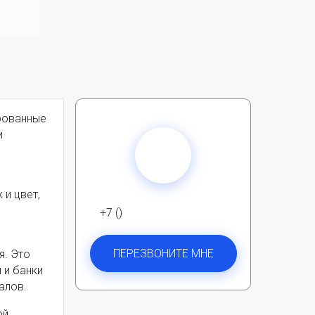
рованные
и
 и цвет,
+7 ()
ПЕРЕЗВОНИТЕ МНЕ
я. Это
 и банки
алов.
ой