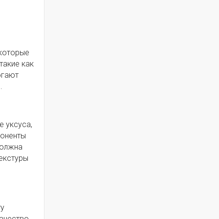
 которые
такие как
огают
.
 уксуса,
поненты
должна
текстуры
ту
качество