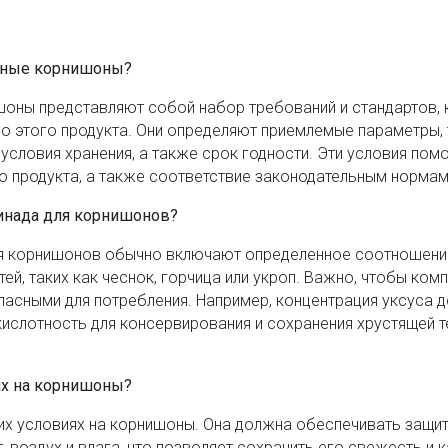
анные корнишоны?
шоны представляют собой набор требований и стандартов,
во этого продукта. Они определяют приемлемые параметры, 
условия хранения, а также срок годности. Эти условия пом
о продукта, а также соответствие законодательным нормам
инада для корнишонов?
ля корнишонов обычно включают определенное соотношение
тей, таких как чеснок, горчица или укроп. Важно, чтобы ком
асными для потребления. Например, концентрация уксуса 
ислотность для консервирования и сохранения хрустящей 
ях на корнишоны?
их условиях на корнишоны. Она должна обеспечивать защи
, воздух и влага, что позволяет сохранить его свежесть и 