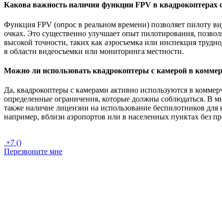
Какова важность наличия функции FPV в квадрокоптерах 
Функция FPV (опрос в реальном времени) позволяет пилоту ви
очках. Это существенно улучшает опыт пилотирования, позвол
высокой точности, таких как аэросъемка или инспекция труд
в области видеосъемки или мониторинга местности.
Можно ли использовать квадрокоптеры с камерой в коммер
Да, квадрокоптеры с камерами активно используются в коммерч
определенные ограничения, которые должны соблюдаться. В мно
также наличие лицензии на использование беспилотников для к
например, вблизи аэропортов или в населенных пунктах без п
+7 ()
Перезвоните мне