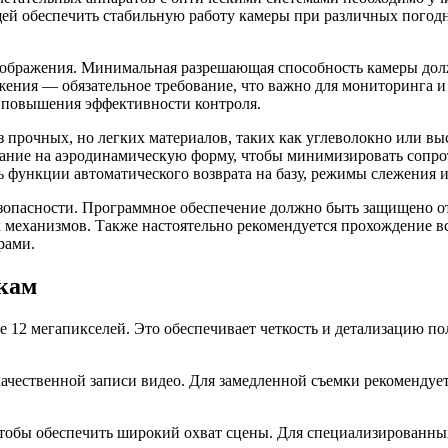
й обеспечить стабильную работу камеры при различных погодны
зображения. Минимальная разрешающая способность камеры должн
ения — обязательное требование, что важно для мониторинга и
я повышения эффективности контроля.
з прочных, но легких материалов, таких как углеволокно или в
ание на аэродинамическую форму, чтобы минимизировать сопро
ь функции автоматического возврата на базу, режимы слежения
зопасности. Программное обеспечение должно быть защищено от
х механизмов. Также настоятельно рекомендуется прохождение в
рами.
икам
ее 12 мегапикселей. Это обеспечивает четкость и детализацию 
качественной записи видео. Для замедленной съемки рекомендует
чтобы обеспечить широкий охват сцены. Для специализированны