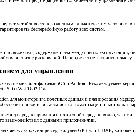
ых систем для предотвращения столкновений и управления в сл
 предмет устойчивости к различным климатическим условиям, в
гарантировать бесперебойную работу всех систем.
 пользователя, содержащей рекомендации по эксплуатации, без
ойства и снизит риск аварий. Периодические тренинги помогут
ением для управления
вместимые с платформами iOS и Android. Рекомендуемые версии
h 5.0 и Wi-Fi 802.11ac.
tation для мониторинга полетных данных и планирования маршр
обеспечит широкие возможности автоматизации и настройки пар
ями для редактирования и потоковой передачи видео, такими к
ого взаимодействия с данными приложениями.
ых аксессуаров, например, модулей GPS или LiDAR, которые т