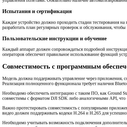
управления полетами. Обязательно наличие автоматизированн
Испытания и сертификация
Каждое устройство должно проходить стадии тестирования на
разработать план регулярных проверок и обслуживания, чтобы 
Пользовательские инструкции и обучение
Каждый аппарат должен сопровождаться подробной инструкцией
операторов обеспечит правильное использование функций устр
Совместимость с программным обеспеч
Модель должна поддерживать управление через приложения, со
Реализация полноценного функционала требует наличия Bluetoot
Необходимо обеспечить интеграцию с таким ПО, как Ground S
совместимы с форматом DJI SDK либо аналогичными API, что 
Важно протестировать совместимость с популярными приложени
видео должен поддерживать кодеки H.264 и H.265 для успешн
Необходимо учитывать возможность подключения дополнительн