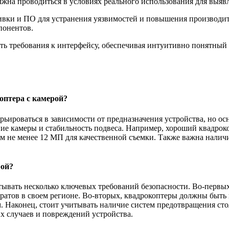
жна проводиться в условиях реального использования для выя
ивки и ПО для устранения уязвимостей и повышения производит
понентов.
ь требования к интерфейсу, обеспечивая интуитивно понятный 
оптера с камерой?
арьироваться в зависимости от предназначения устройства, но 
ние камеры и стабильность подвеса. Например, хороший квадрок
нием не менее 12 МП для качественной съемки. Также важна нал
рой?
тывать несколько ключевых требований безопасности. Во-перв
ратов в своем регионе. Во-вторых, квадрокоптеры должны быть 
 Наконец, стоит учитывать наличие систем предотвращения стол
х случаев и повреждений устройства.