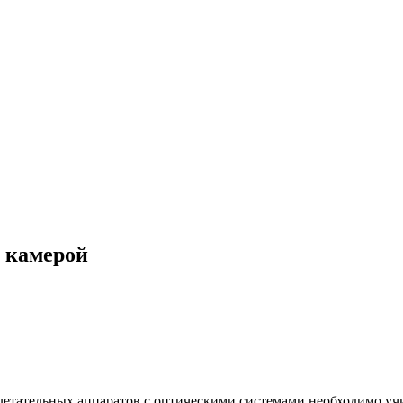
с камерой
етательных аппаратов с оптическими системами необходимо уч