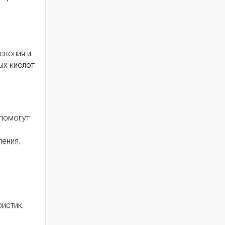
скопия и
ых кислот
 помогут
ления.
истик.