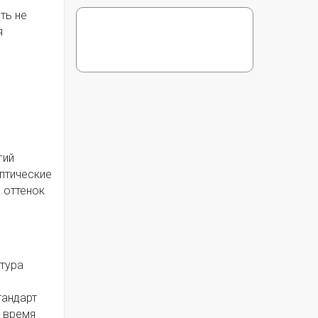
ть не
я
гий
птические
 оттенок
атура
тандарт
о время