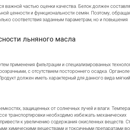
ся важной частью оценки качества. Белок должен составля
льной ценности и функциональности семян. Поэтому, обраща
олько соответствия заданным параметрам, но и повышения
сности льняного масла
утем применения фильтрации и специализированных техноло
озрачными, с отсутствием постороннего осадка. Органоле
 Продукт должен иметь характерный для данного вида мягкий
емкостях, защищенных от солнечных лучей и влаги. Темпер
ессе транспортировки необходимо избежать механических
 привести к увеличению содержания окисленных веществ. С
ными химическими веществами и токсичными препаратами в