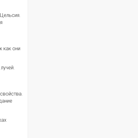
 Цельсия.
я
к как они
лучей.
 свойства.
дание
ках