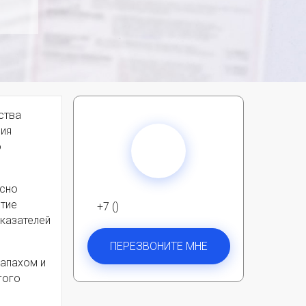
ства
ния
о
асно
итие
+7 ()
оказателей
ПЕРЕЗВОНИТЕ МНЕ
запахом и
гого