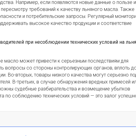
дства. Например, если появляются новые данные о пользе 
 пересмотру требований к качеству льняного масла. Также 
пасности и потребительские запросы. Регулярный монитори
оддерживать высокое качество продукции и соответствие
зводителей при несоблюдении технических условий на льн
ое масло может привести к серьезным последствиям для
ать вопросы со стороны контролирующих органов, вплоть д
и. Во-вторых, товары низкого качества могут серьезно п
теля. В-третьих, в случае обнаружения вредных примесей и
зможны судебные разбирательства и возмещение убытков
та по соблюдению технических условий — это залог успешн