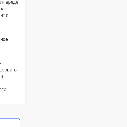
или вреде
на
нг и
яное
о
одорвать
ли
ого