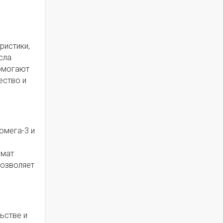
ристики,
сла
помогают
ество и
омега-3 и
омат
позволяет
ьстве и