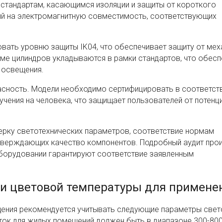
 стандартам, касающимся изоляции и защиты от короткого
ий на электромагнитную совместимость, соответствующих
вать уровню защиты IK04, что обеспечивает защиту от мех
ме цилиндров укладываются в рамки стандартов, что обесп
 освещения.
сность. Модели необходимо сертифицировать в соответств
чения на человека, что защищает пользователей от потенц
ерку светотехнических параметров, соответствие нормам
дтверждающих качество компонентов. Подробный аудит про
борудовании гарантируют соответствие заявленным
 и цветовой температуры для примене
щения рекомендуется учитывать следующие параметры све
оток для жилых помещений должен быть в диапазоне 300-80