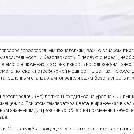
лагодаря газоразрядным технологиям, важно ознакомиться
оизводительность и безопасность. В первую очередь, необ
ряемого в люменах, и эффективность использования энерг
ого потока к потребляемой мощности в ваттах. Рекоменд
установленным стандартам, определяющим безопасность и 
цветопередачи (Ra) должен находиться на уровне 80 и выше
омещениях. При этом температура цвета, выраженная в кель
ным значениям для различных областей применения, обеспе
еде.
и. Срок службы продукции, как правило, должен составлят