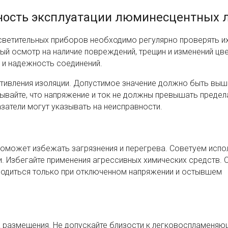
сность эксплуатации люминесцентных 
светительных приборов необходимо регулярно проверять и
ый осмотр на наличие повреждений, трещин и изменений цве
 и надежность соединений.
отивления изоляции. Допустимое значение должно быть выш
ывайте, что напряжение и ток не должны превышать предел
затели могут указывать на неисправности.
поможет избежать загрязнения и перегрева. Советуем исп
и. Избегайте применения агрессивных химических средств. 
одиться только при отключенном напряжении и остывшем
а размещения. Не допускайте близости к легковоспламеня