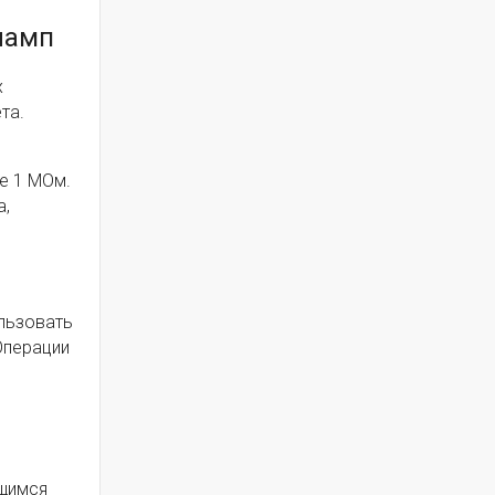
ламп
х
та.
е 1 МОм.
а,
ользовать
Операции
ющимся