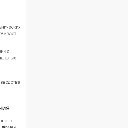
анических
ечивает
ии с
иальных
изводства
ния
тового
0 люмен