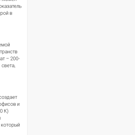
оказатель
урой в
емой
странств
ат – 200-
 света,
 создает
 офисов и
0 К)
и
, который