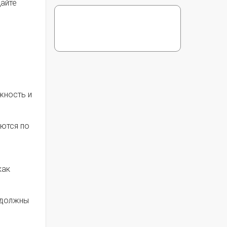
щайте
жность и
уются по
как
 должны