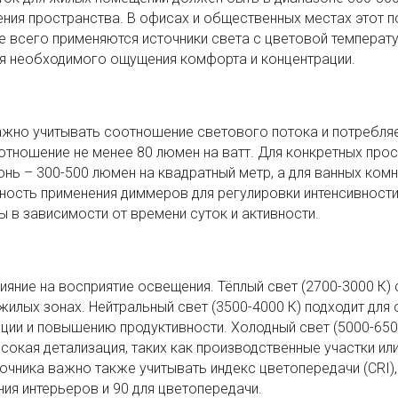
ения пространства. В офисах и общественных местах этот п
е всего применяются источники света с цветовой температ
ся необходимого ощущения комфорта и концентрации.
ажно учитывать соотношение светового потока и потребля
отношение не менее 80 люмен на ватт. Для конкретных про
нь – 300-500 люмен на квадратный метр, а для ванных комн
ость применения диммеров для регулировки интенсивности
 в зависимости от времени суток и активности.
ияние на восприятие освещения. Тёплый свет (2700-3000 К)
жилых зонах. Нейтральный свет (3500-4000 К) подходит для
ции и повышению продуктивности. Холодный свет (5000-650
ысокая детализация, таких как производственные участки ил
чника важно также учитывать индекс цветопередачи (CRI)
ия интерьеров и 90 для цветопередачи.