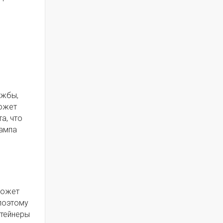
ужбы,
может
а, что
лампа
может
поэтому
нтейнеры