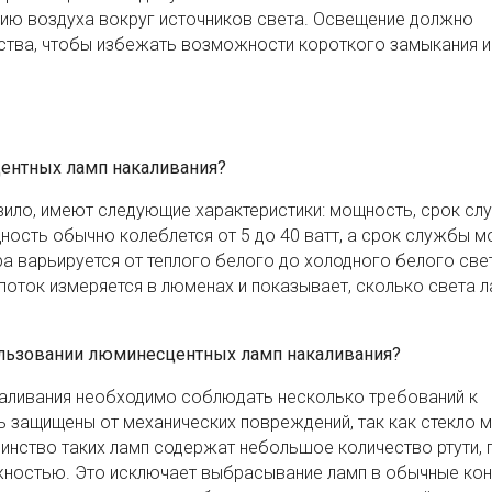
ию воздуха вокруг источников света. Освещение должно
ства, чтобы избежать возможности короткого замыкания и
ентных ламп накаливания?
вило, имеют следующие характеристики: мощность, срок сл
ность обычно колеблется от 5 до 40 ватт, а срок службы 
а варьируется от теплого белого до холодного белого свет
поток измеряется в люменах и показывает, сколько света 
ользовании люминесцентных ламп накаливания?
аливания необходимо соблюдать несколько требований к
ь защищены от механических повреждений, так как стекло 
инство таких ламп содержат небольшое количество ртути, 
ожностью. Это исключает выбрасывание ламп в обычные ко