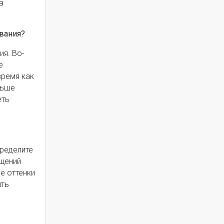
а
вания?
я. Во-
е
время как
ньше
еть
ределите
ещений
е оттенки
ить