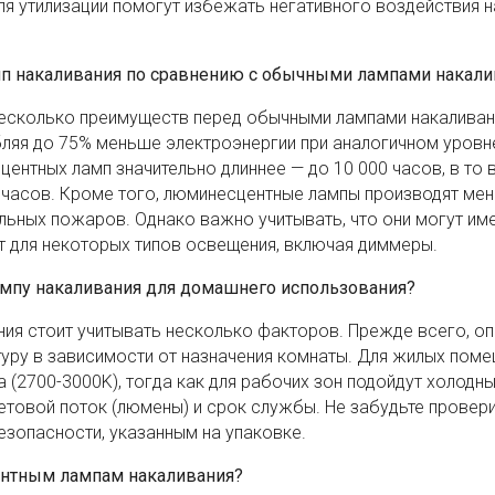
ля утилизации помогут избежать негативного воздействия н
п накаливания по сравнению с обычными лампами накали
есколько преимуществ перед обычными лампами накаливани
бляя до 75% меньше электроэнергии при аналогичном уровн
ентных ламп значительно длиннее — до 10 000 часов, в то 
0 часов. Кроме того, люминесцентные лампы производят ме
альных пожаров. Однако важно учитывать, что они могут им
т для некоторых типов освещения, включая диммеры.
мпу накаливания для домашнего использования?
ия стоит учитывать несколько факторов. Прежде всего, оп
ру в зависимости от назначения комнаты. Для жилых пом
 (2700-3000K), тогда как для рабочих зон подойдут холодны
ветовой поток (люмены) и срок службы. Не забудьте провер
езопасности, указанным на упаковке.
нтным лампам накаливания?