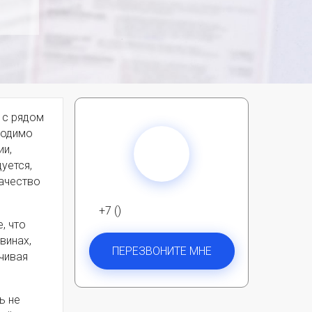
 с рядом
ходимо
ии,
уется,
качество
+7 ()
, что
винах,
ПЕРЕЗВОНИТЕ МНЕ
чивая
ь не