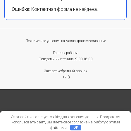
Ошибка:
Контактная форма не найдена.
Технические условия на масла трансмиссионные
График работы:
Понедельник-пятница, 9:00-18:00
Заказать обратный звонок
+7 ()
© 2015-2026 БАЗА-ТУ-РФ
Этот сайт использует cookie для хранения данных. Продолжая
использовать сайт, Вы даете свое согласие на работу с этими
Политика конфиденциальности
файлами.
OK