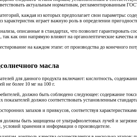
ответствовать актуальным нормативам, регламентированным ГОС
категорий, каждая из которых предполагает свои параметры: со
из характеристик играет важную роль в определении пригодно
лиза, описанные в стандартах, что позволит гарантировать соо
, так как они напрямую влияют на органолептические качества и
естирование на каждом этапе: от производства до конечного по
дсолнечного масла
телей для данного продукта включают: кислотность, содержание
 не более 10 мг на 100 г.
ебителей, должно быть соблюдено следующее: содержание токси
х показателей должно соответствовать установленным стандарт
посторонних запахов и привкусов, соответствуя характеристикам
я должны быть защищены от ультрафиолетовых лучей и загрязне
и, условий хранения и информации о производителе.
артам, контроль качества осуществляется в несколько этапов: 