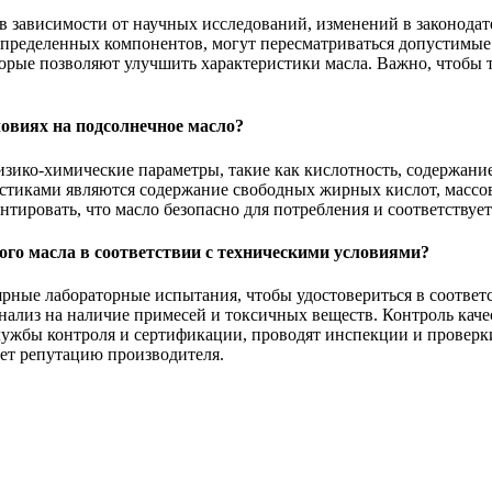
в зависимости от научных исследований, изменений в законодате
определенных компонентов, могут пересматриваться допустимые
рые позволяют улучшить характеристики масла. Важно, чтобы т
овиях на подсолнечное масло?
зико-химические параметры, такие как кислотность, содержание
истиками являются содержание свободных жирных кислот, массов
ировать, что масло безопасно для потребления и соответствует 
го масла в соответствии с техническими условиями?
ярные лабораторные испытания, чтобы удостовериться в соотве
нализ на наличие примесей и токсичных веществ. Контроль качес
службы контроля и сертификации, проводят инспекции и проверк
ет репутацию производителя.