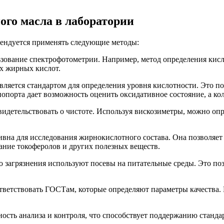
ого масла в лаборатории
мендуется применять следующие методы:
ование спектрофотометрии. Например, метод определения кисл
ых жирных кислот.
ляется стандартом для определения уровня кислотности. Это п
попорта дает возможность оценить оксидативное состояние, а ко
детельствовать о чистоте. Используя вискозиметры, можно опред
вна для исследования жирнокислотного состава. Она позволяет
ание токоферолов и других полезных веществ.
 загрязнения используют посевы на питательные среды. Это по
тветствовать ГОСТам, которые определяют параметры качества. 
сть анализа и контроля, что способствует поддержанию стандар