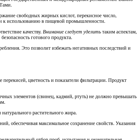
Тами.
держание свободных жирных кислот, перекисное число,
сти к использованию в пищевой промышленности.
тветствие качеству.
Внимание следует уделить
таким аспектам,
 безопасность готового продукта.
требления. Это позволит избежать негативных последствий и
 перекисей, цветность и показатели фильтрации. Продукт
чных элементов (свинец, кадмий, ртуть) не должно превышать
ам.
и натурального растительного жира.
ний, обеспечивая максимальное сохранение свойств. Указания
предварительный отбор проб, испытания и окончательная