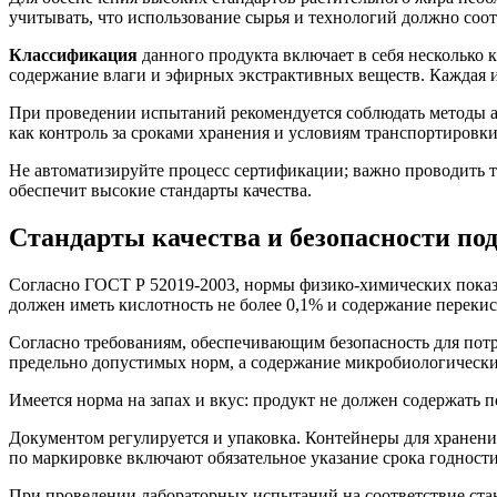
учитывать, что использование сырья и технологий должно со
Классификация
данного продукта включает в себя несколько 
содержание влаги и эфирных экстрактивных веществ. Каждая 
При проведении испытаний рекомендуется соблюдать методы ана
как контроль за сроками хранения и условиям транспортировки
Не автоматизируйте процесс сертификации; важно проводить т
обеспечит высокие стандарты качества.
Стандарты качества и безопасности по
Согласно ГОСТ Р 52019-2003, нормы физико-химических показа
должен иметь кислотность не более 0,1% и содержание перекисей
Согласно требованиям, обеспечивающим безопасность для потр
предельно допустимых норм, а содержание микробиологически
Имеется норма на запах и вкус: продукт не должен содержать 
Документом регулируется и упаковка. Контейнеры для хранени
по маркировке включают обязательное указание срока годност
При проведении лабораторных испытаний на соответствие станд