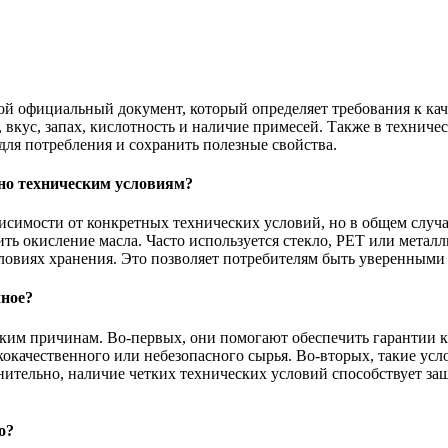
й официальный документ, который определяет требования к каче
 вкус, запах, кислотность и наличие примесей. Также в технич
для потребления и сохранить полезные свойства.
сно техническим условиям?
висимости от конкретных технических условий, но в общем слу
ть окисление масла. Часто используется стекло, PET или метал
словиях хранения. Это позволяет потребителям быть уверенными 
чное?
ким причинам. Во-первых, они помогают обеспечить гарантии ка
окачественного или небезопасного сырья. Во-вторых, такие усл
нительно, наличие четких технических условий способствует за
о?