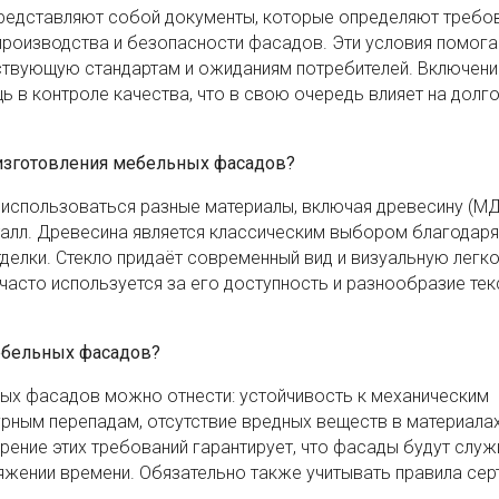
редставляют собой документы, которые определяют требов
 производства и безопасности фасадов. Эти условия помог
ствующую стандартам и ожиданиям потребителей. Включени
 в контроле качества, что в свою очередь влияет на дол
изготовления мебельных фасадов?
использоваться разные материалы, включая древесину (МД
металл. Древесина является классическим выбором благодар
делки. Стекло придаёт современный вид и визуальную легко
 часто используется за его доступность и разнообразие тек
ебельных фасадов?
ых фасадов можно отнести: устойчивость к механическим
урным перепадам, отсутствие вредных веществ в материалах
рение этих требований гарантирует, что фасады будут служ
яжении времени. Обязательно также учитывать правила се