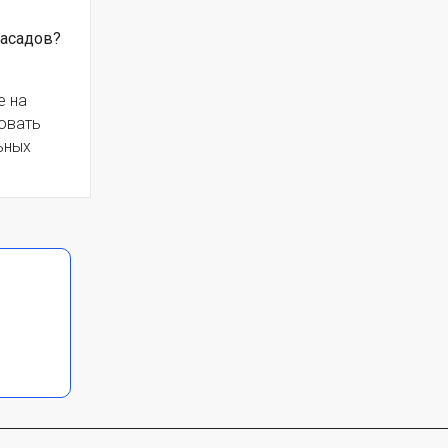
фасадов?
е на
вовать
ьных