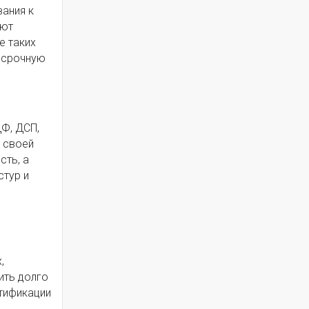
ания к
ают
е таких
госрочную
Ф, ДСП,
я своей
сть, а
стур и
,
ить долго
ртификации