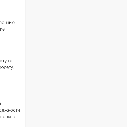
арочные
ние
иту от
иолету.
я
адежности
 должно