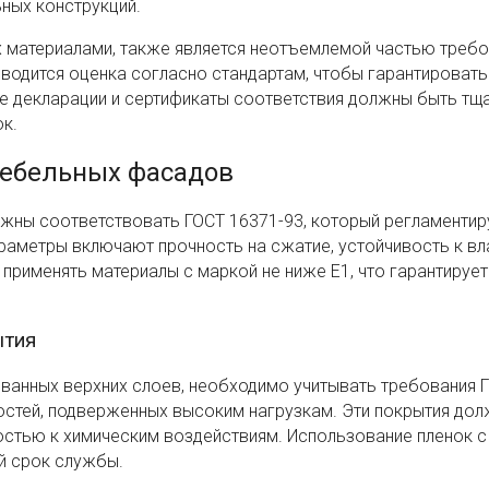
ных конструкций.
 материалами, также является неотъемлемой частью требо
водится оценка согласно стандартам, чтобы гарантировать
се декларации и сертификаты соответствия должны быть тщ
к.
мебельных фасадов
лжны соответствовать ГОСТ 16371-93, который регламентир
раметры включают прочность на сжатие, устойчивость к вл
рименять материалы с маркой не ниже E1, что гарантирует
ытия
ованных верхних слоев, необходимо учитывать требования 
остей, подверженных высоким нагрузкам. Эти покрытия до
стью к химическим воздействиям. Использование пленок 
й срок службы.