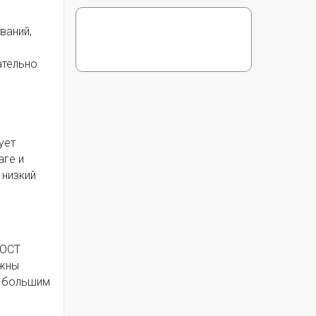
ваний,
ательно
ует
аге и
 низкий
ГОСТ
лжны
с большим