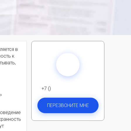
ляется в
вость к
тывать,
+7 ()
ь
ПЕРЕЗВОНИТЕ МНЕ
роведение
хранность
ут