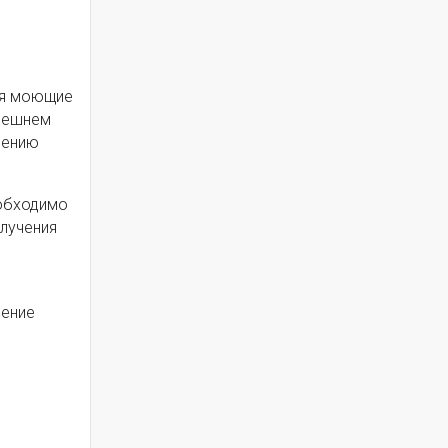
ая моющие
внешнем
нению
еобходимо
лучения
чение