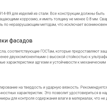
14-89 для изделий из стали. Все конструкции должны быть
щающими коррозию, и иметь толщину не менее 0.8 мм. Св
ль по неразрушающим методам, что исключает возникнове
лки фасадов
асла, соответствующие ГОСТам, которые предоставляют защ
менее двухкомпонентными с высокой стойкостью к ультраф
ые характеристики адгезии и устойчивости к механическим
тирование на твердость и ударную вязкость. Рекомендуетс
чностных характеристик. Это позволит удостовериться в н
омеры для контроля содержания влаги в материалах, что не