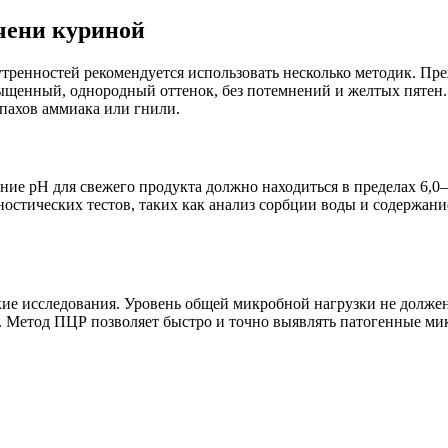
чени куриной
утренностей рекомендуется использовать несколько методик. Пре
ыщенный, однородный оттенок, без потемнений и желтых пятен.
апахов аммиака или гнили.
ие pH для свежего продукта должно находиться в пределах 6,0–
стических тестов, таких как анализ сорбции воды и содержание
ие исследования. Уровень общей микробной нагрузки не долже
. Метод ПЦР позволяет быстро и точно выявлять патогенные мик