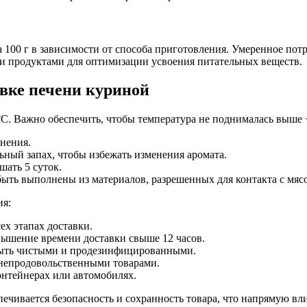
на 100 г в зависимости от способа приготовления. Умеренное п
и продуктами для оптимизации усвоения питательных веществ.
вке печени куриной
°C. Важно обеспечить, чтобы температура не поднималась выше +
нения.
ный запах, чтобы избежать изменения аромата.
ать 5 суток.
ть выполнены из материалов, разрешенных для контакта с мяс
ия:
ех этапах доставки.
вышение времени доставки свыше 12 часов.
ыть чистыми и продезинфицированными.
 непродовольственными товарами.
нтейнерах или автомобилях.
вается безопасность и сохранность товара, что напрямую влияе