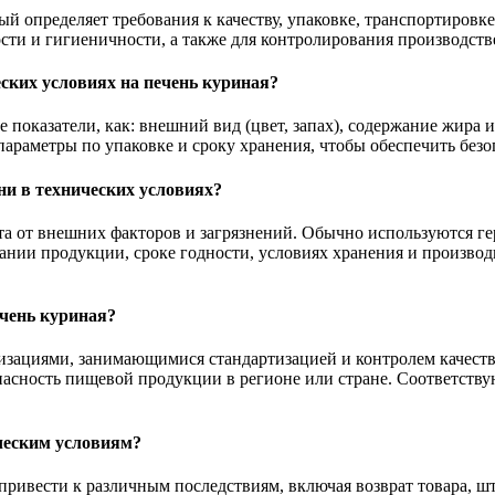
ый определяет требования к качеству, упаковке, транспортиров
ости и гигиеничности, а также для контролирования производст
ских условиях на печень куриная?
 показатели, как: внешний вид (цвет, запах), содержание жира
араметры по упаковке и сроку хранения, чтобы обеспечить безо
ни в технических условиях?
а от внешних факторов и загрязнений. Обычно используются ге
ии продукции, сроке годности, условиях хранения и производи
ечень куриная?
изациями, занимающимися стандартизацией и контролем качества
опасность пищевой продукции в регионе или стране. Соответств
ческим условиям?
ривести к различным последствиям, включая возврат товара, ш