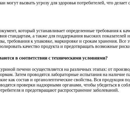
аи могут вызвать угрозу для здоровья потребителей, что делае
кумент, который устанавливает определенные требования к каче
вия стандартам, а также для поддержания высоких показателей н
, требования к упаковке, маркировке и срокам хранения. Все э
олировать качество продукта и предотвращать возможные риски
аются в соответствии с техническими условиями?
куриной печени осуществляется на различных этапах: от произв
нормам. Затем проводятся лабораторные испытания на наличие п
кие как состав и органолептические свойства. Вся продукция п
оводятся проверки надзорными органами, чтобы убедиться в со
отребителя и предотвращают распространение заболеваний.