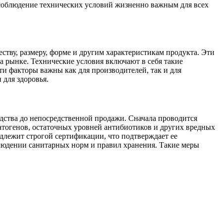
т соблюдение технических условий жизненно важным для всех
ству, размеру, форме и другим характеристикам продукта. Эти
а рынке. Технические условия включают в себя такие
ти факторы важны как для производителей, так и для
 для здоровья.
одства до непосредственной продажи. Сначала проводится
атогенов, остаточных уровней антибиотиков и других вредных
одлежит строгой сертификации, что подтверждает ее
блюдении санитарных норм и правил хранения. Такие меры