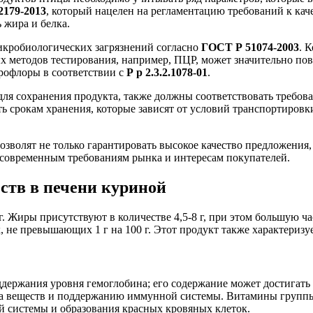
179-2013
, который нацелен на регламентацию требований к кач
 жира и белка.
икробиологических загрязнений согласно
ГОСТ Р 51074-2003
. 
 методов тестирования, например, ПЦР, может значительно повы
рофлоры в соответствии с
Р р 2.3.2.1078-01
.
для сохранения продукта, также должны соответствовать требо
 срокам хранения, которые зависят от условий транспортировки
зволят не только гарантировать высокое качество предложения,
овременным требованиям рынка и интересам покупателей.
ств в печени куриной
0 г. Жиры присутствуют в количестве 4,5-8 г, при этом большую
 не превышающих 1 г на 100 г. Этот продукт также характеризу
держания уровня гемоглобина; его содержание может достигать 9
на веществ и поддержанию иммунной системы. Витамины группы 
ой системы и образования красных кровяных клеток.