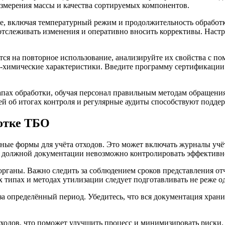
змерения массы и качества сортируемых компонентов.
пе, включая температурный режим и продолжительность обработ
отслеживать изменения и оперативно вносить коррективы. Настр
тся на повторное использование, анализируйте их свойства с
ко-химические характеристики. Введите программу сертификации
тапах обработки, обучая персонал правильным методам обращения
й об итогах контроля и регулярные аудиты способствуют поддер
ботке ТБО
ные формы для учёта отходов. Это может включать журналы учёт
з должной документации невозможно контролировать эффективн
аны. Важно следить за соблюдением сроков представления отчет
 типах и методах утилизации следует подготавливать не реже од
 определённый период. Убедитесь, что вся документация хранит
тходов, что поможет улучшить процесс и минимизировать риски.