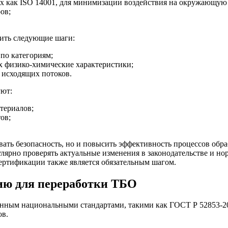
их как ISO 14001, для минимизации воздействия на окружающую 
ов;
ить следующие шаги:
по категориям;
х физико-химические характеристики;
 исходящих потоков.
уют:
териалов;
ов;
вать безопасность, но и повысить эффективность процессов об
улярно проверять актуальные изменения в законодательстве и н
ертификации также является обязательным шагом.
ию для переработки ТБО
енным национальными стандартами, такими как ГОСТ Р 52853-20
ов.