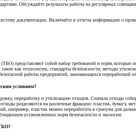
дартами. Обсуждайте результаты работы на регулярных совещан
в систему документации. Включайте в отчеты информацию о про
 (ТБО) представляют собой набор требований и норм, которые о
, такие как технологии, стандарты безопасности, методы утилиз
 безопасной работы предприятий, занимающихся переработкой о
еским условиям?
ровку, переработку и утилизацию отходов. Сначала отходы соб
 отходы разделяются на различные фракции: пластик, бумагу, ме
ий, например, пластик можно переработать в гранулы для дальн
соблюдением установленных норм безопасности и экологии.
 ТБО?