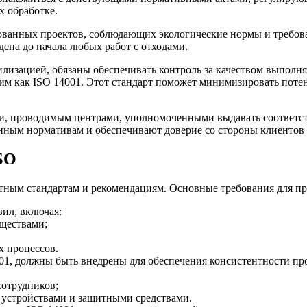
х обработке.
ванных проектов, соблюдающих экологические нормы и требован
ена до начала любых работ с отходами.
илизацией, обязаны обеспечивать контроль за качеством выполн
им как ISO 14001. Этот стандарт поможет минимизировать поте
и, проводимым центрами, уполномоченными выдавать соответст
нным нормативам и обеспечивают доверие со стороны клиентов
БО
етным стандартам и рекомендациям. Основные требования для п
ил, включая:
ществами;
х процессов.
01, должны быть внедрены для обеспечения консистентности пр
сотрудников;
устройствами и защитными средствами.