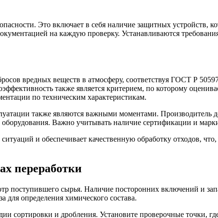
опасности. Это включает в себя наличие защитных устройств, к
 документацией на каждую проверку. Устанавливаются требован
сов вредных веществ в атмосферу, соответствуя ГОСТ Р 50597-
эффективность также является критерием, по которому оценива
ументации по техническим характеристикам.
луатации также являются важными моментами. Производитель д
ку оборудования. Важно учитывать наличие сертификации и мар
ситуаций и обеспечивает качественную обработку отходов, что, 
пах переработки
тр поступившего сырья. Наличие посторонних включений и запа
а для определения химического состава.
адии сортировки и дробления. Установите проверочные точки, г