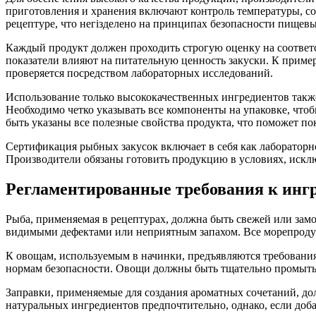
приготовления и хранения включают контроль температуры, со
рецептуре, что негізделено на принципах безопасности пищев
Каждый продукт должен проходить строгую оценку на соответс
показатели влияют на питательную ценность закуски. К пример
проверяется посредством лабораторных исследований.
Использование только высококачественных ингредиентов также 
Необходимо четко указывать все компоненты на упаковке, что
быть указаны все полезные свойства продукта, что поможет п
Сертификация рыбных закусок включает в себя как лабораторно
Производители обязаны готовить продукцию в условиях, исклю
Регламентированные требования к инг
Рыба, применяемая в рецептурах, должна быть свежей или замо
видимыми дефектами или неприятным запахом. Все морепроду
К овощам, используемым в начинки, предъявляются требовани
нормам безопасности. Овощи должны быть тщательно промыт
Заправки, применяемые для создания ароматных сочетаний, д
натуральных ингредиентов предпочтительно, однако, если доб