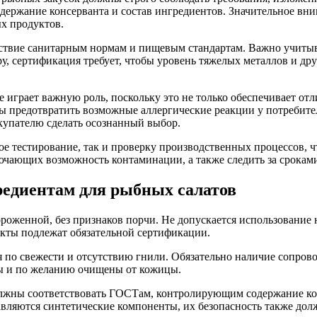
держание консерванта и состав ингредиентов. Значительное вни
ых продуктов.
твие санитарным нормам и пищевым стандартам. Важно учитывать
у, сертификация требует, чтобы уровень тяжелых металлов и др
играет важную роль, поскольку это не только обеспечивает отли
бы предотвратить возможные аллергические реакции у потребите
окупателю сделать осознанный выбор.
е тестирование, так и проверку производственных процессов, ч
чающих возможность контаминации, а также следить за сроками 
редиентам для рыбных салатов
роженной, без признаков порчи. Не допускается использование 
кты подлежат обязательной сертификации.
я по свежести и отсутствию гнили. Обязательно наличие сопро
ы и по желанию очищены от кожицы.
олжны соответствовать ГОСТам, контролирующим содержание кон
авляются синтетические компоненты, их безопасность также до