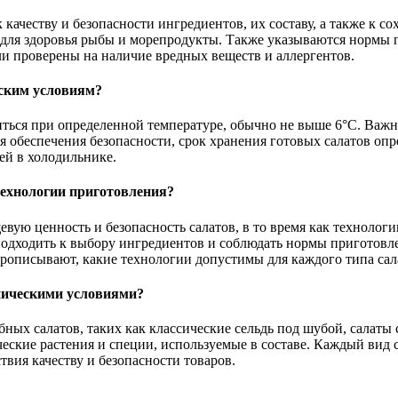
качеству и безопасности ингредиентов, их составу, а также к с
е для здоровья рыбы и морепродукты. Также указываются нормы
ли проверены на наличие вредных веществ и аллергентов.
ским условиям?
ься при определенной температуре, обычно не выше 6°C. Важно
Для обеспечения безопасности, срок хранения готовых салатов оп
ей в холодильнике.
технологии приготовления?
вую ценность и безопасность салатов, в то время как технолог
 подходить к выбору ингредиентов и соблюдать нормы приготовл
рописывают, какие технологии допустимы для каждого типа сала
ническими условиями?
бных салатов, таких как классические сельдь под шубой, салат
еские растения и специи, используемые в составе. Каждый вид 
твия качеству и безопасности товаров.