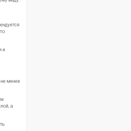
ендуется
это
и и
 не менее
ям
лой, а
ть
.