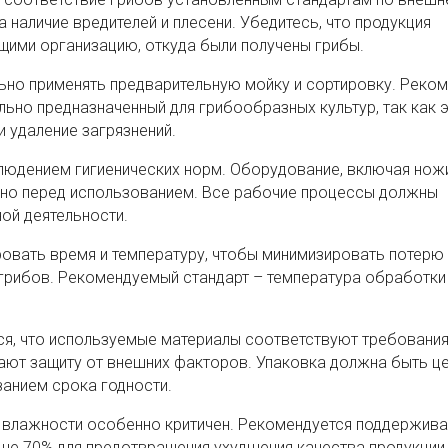
 наличие вредителей и плесени. Убедитесь, что продукция
ими организацию, откуда были получены грибы.
ьно применять предварительную мойку и сортировку. Реком
льно предназначенный для грибообразных культур, так как 
 удаление загрязнений.
людением гигиенических норм. Оборудование, включая нож
вано перед использованием. Все рабочие процессы должны
ой деятельности.
овать время и температуру, чтобы минимизировать потерю
 грибов. Рекомендуемый стандарт – температура обработки
ся, что используемые материалы соответствуют требовани
ают защиту от внешних факторов. Упаковка должна быть це
занием срока годности.
и влажности особенно критичен. Рекомендуется поддержива
ше 70% для предотвращения ухудшения качества продукции