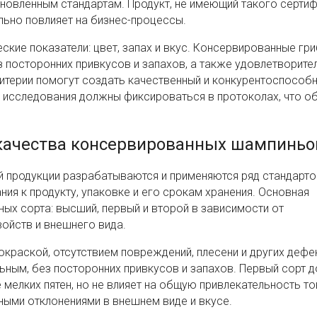
новленным стандартам. Продукт, не имеющий такого сертиф
льно повлияет на бизнес-процессы.
ские показатели: цвет, запах и вкус. Консервированные гр
з посторонних привкусов и запахов, а также удовлетворит
ритерии помогут создать качественный и конкурентоспособ
 исследования должны фиксироваться в протоколах, что о
качества консервированных шампиньо
й продукции разрабатываются и применяются ряд стандарто
ия к продукту, упаковке и его срокам хранения. Основная
ных сорта: высший, первый и второй в зависимости от
ойств и внешнего вида.
краской, отсутствием повреждений, плесени и других дефе
ным, без посторонних привкусов и запахов. Первый сорт д
мелких пятен, но не влияет на общую привлекательность то
ными отклонениями в внешнем виде и вкусе.