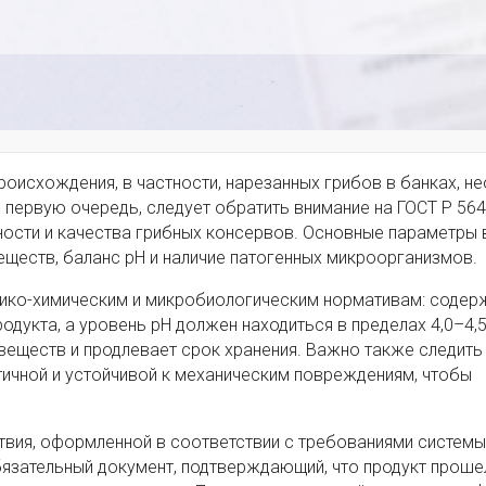
роисхождения, в частности, нарезанных грибов в банках, н
 первую очередь, следует обратить внимание на ГОСТ Р 564
ности и качества грибных консервов. Основные параметры
еществ, баланс рН и наличие патогенных микроорганизмов.
зико-химическим и микробиологическим нормативам: содер
дукта, а уровень pH должен находиться в пределах 4,0–4,5
веществ и продлевает срок хранения. Важно также следить
тичной и устойчивой к механическим повреждениям, чтобы
твия, оформленной в соответствии с требованиями системы
бязательный документ, подтверждающий, что продукт проше