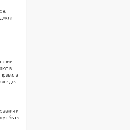
ов,
одукта
оторый
чают в
 правила
акже для
ования к
огут быть