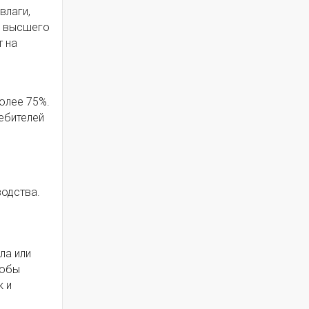
влаги,
и высшего
т на
олее 75%.
ебителей
одства.
ла или
тобы
к и