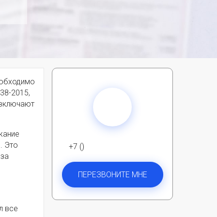
еобходимо
38-2015,
 включают
жание
. Это
+7 ()
 за
ПЕРЕЗВОНИТЕ МНЕ
л все