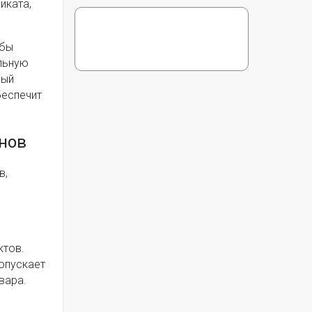
иката,
ибы
ельную
ный
беспечит
нов
в,
ктов.
опускает
вара.