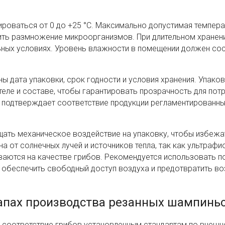
роваться от 0 до +25 °C. Максимально допустимая темпера
ить размножение микроорганизмов. При длительном хранен
ьных условиях. Уровень влажности в помещении должен со
ы дата упаковки, срок годности и условия хранения. Упако
ле и составе, чтобы гарантировать прозрачность для потр
в подтверждает соответствие продукции регламентированн
ать механическое воздействие на упаковку, чтобы избежа
от солнечных лучей и источников тепла, так как ультрафио
ваются на качестве грибов. Рекомендуется использовать 
ит обеспечить свободный доступ воздуха и предотвратить 
тапах производства резанных шампинь
 соответствие грибов установленным стандартам по внешн