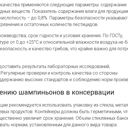
и качества применяются следующие параметры: содержание 
редных веществ. Показатель содержания влаги для продукци
кислотность – до 0,8%. Параметры безопасности указываю
рязнения и остаточных количеств пестицидов.
оизводства, срок годности и условия хранения. По ГОСТу,
уре от 0 до +25°C и относительной влажности воздуха не б
езопасность и качество грибов, что крайне важно для потр
доставить результаты лабораторных исследований,
 Регулярные проверки и контроль качества со стороны
ддержанию высоких стандартов и соблюдению норм произв
анению шампиньонов в консервации
ции рекомендуется использовать упаковку из стекла, метал
щевых продуктов. Контейнеры должны быть герметичными, ч
ущественно увеличит срок хранения. Объем стеклянных бано
вать нормам, установленным для данного вида товара.