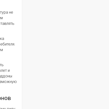
тура не
ии
ставлять
вка
ебителя.
ым
ть
лет и
поддоны
возможную
онов
ему виду,