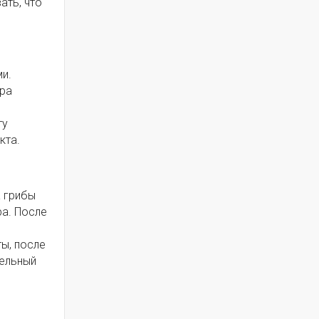
ать, что
и.
ура
ту
кта.
 грибы
ра. После
ы, после
тельный