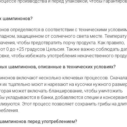
роцессе производства и перед упаковкой, чтобы гарантиров
ых шампинонов?
нов определяются в соответствии с техническими условиям
ладном, защищенном от солнечного света месте. Температ
чения, чтобы предотвратить порчу продукта. Как правило,
от 0 до +25 градусов Цельсия. Также важно соблюдать да
ковке, чтобы избежать употребления некачественного проду
ых шампинонов, описанные в технических условиях?
инонов включают несколько ключевых процессов. Сначала
м их тщательно моют и нарезают на кусочки нужного разме
оторая может включать бланширование, чтобы уничтожить
ы укладываются в банки, добавляются специи и консервант
илизуются. Этот процесс позволяет сохранить грибы на дли
ребления.
 шампинонов перед употреблением?