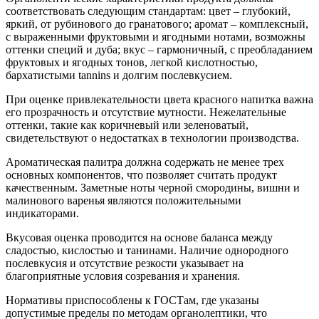
соответствовать следующим стандартам: цвет – глубокий,
яркий, от рубинового до гранатового; аромат – комплексный,
с выраженными фруктовыми и ягодными нотами, возможны
оттенки специй и дуба; вкус – гармоничный, с преобладанием
фруктовых и ягодных тонов, легкой кислотностью,
бархатистыми tannins и долгим послевкусием.
При оценке привлекательности цвета красного напитка важна
его прозрачность и отсутствие мутности. Нежелательные
оттенки, такие как коричневый или зеленоватый,
свидетельствуют о недостатках в технологии производства.
Ароматическая палитра должна содержать не менее трех
основных компонентов, что позволяет считать продукт
качественным. Заметные ноты черной смородины, вишни и
малинового варенья являются положительными
индикаторами.
Вкусовая оценка проводится на основе баланса между
сладостью, кислостью и танинами. Наличие однородного
послевкусия и отсутствие резкости указывает на
благоприятные условия созревания и хранения.
Нормативы приспособлены к ГОСТам, где указаны
допустимые пределы по методам органолептики, что