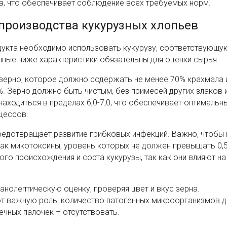
та, что обеспечивает соблюдение всех требуемых норм.
 производства кукурузных хлопьев
дукта необходимо использовать кукурузу, соответствующу
ные ниже характеристики обязательны для оценки сырья.
зерно, которое должно содержать не менее 70% крахмала 
. Зерно должно быть чистым, без примесей других злаков 
находиться в пределах 6,0-7,0, что обеспечивает оптимальн
цессов.
редотвращает развитие грибковых инфекций. Важно, чтобы 
как микотоксины, уровень которых не должен превышать 0,5
о происхождения и сорта кукурузы, так как они влияют на
нолептическую оценку, проверяя цвет и вкус зерна.
т важную роль: количество патогенных микроорганизмов 
чных палочек – отсутствовать.