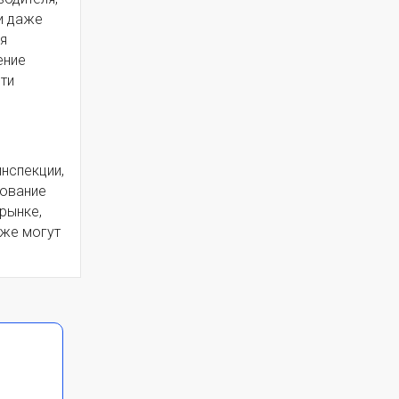
и даже
я
ение
ти
нспекции,
рование
рынке,
кже могут