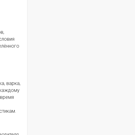
в,
условия
елённого
а, варка,
к каждому
 время
стикам.
водителя,