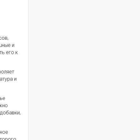
ю
сов,
шные и
ть его к
воляет
атура и
рье
ажно
 добавки,
рное
оторого