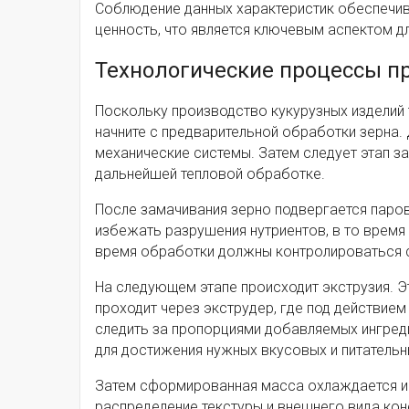
Соблюдение данных характеристик обеспечива
ценность, что является ключевым аспектом д
Технологические процессы пр
Поскольку производство кукурузных изделий
начните с предварительной обработки зерна. 
механические системы. Затем следует этап з
дальнейшей тепловой обработке.
После замачивания зерно подвергается паро
избежать разрушения нутриентов, в то время
время обработки должны контролироваться 
На следующем этапе происходит экструзия. Э
проходит через экструдер, где под действие
следить за пропорциями добавляемых ингреди
для достижения нужных вкусовых и питательн
Затем сформированная масса охлаждается и 
распределение текстуры и внешнего вида коне