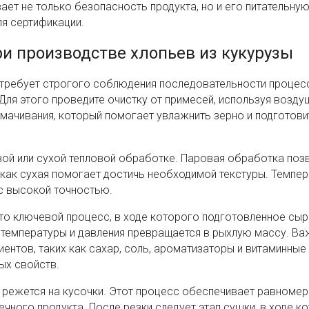
ет не только безопасность продукта, но и его питательну
ля сертификации.
и производстве хлопьев из кукурузы
 требует строгого соблюдения последовательности процес
Для этого проведите очистку от примесей, используя возду
амачивания, который помогает увлажнить зерно и подготови
вой или сухой тепловой обработке. Паровая обработка поз
 как сухая помогает достичь необходимой текстуры. Темпер
с высокой точностью.
то ключевой процесс, в ходе которого подготовленное сы
м температуры и давления превращается в рыхлую массу. В
ентов, таких как сахар, соль, ароматизаторы и витаминные
ых свойств.
режется на кусочки. Этот процесс обеспечивает равноме
чного продукта. После резки следует этап сушки, в ходе к