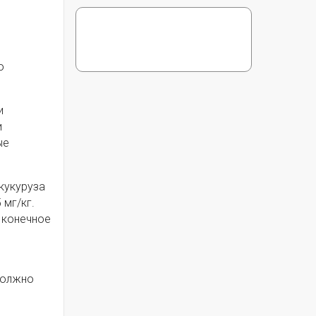
ю
и
и
ые
кукуруза
 мг/кг.
 конечное
должно