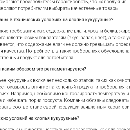
помогают производителям гарантировать, что их продукция
озволяют потребителям выбирать качественные товары.
аны в технических условиях на хлопья кукурузные?
акие требования, как: содержание влаги, уровни белка, жиро
ганолептическим показателям (вкус, запах, цвет), а также 
ывается, что содержание влаги не должно превышать опред
ия качества. Потребность в таких требованиях обусловлена
твенный продукт для потребителя.
и каким образом это регламентируется?
в кукурузных включает несколько этапов, таких как очистк
жет оказывать влияние на конечный продукт, и требования 
овиях. Например, необходимо контролировать температуру и
а и избежать порчи продукта. Компании обязаны следовать
овать соответствие своей продукции заявленным характери
ких условий на хлопья кукурузные?
вести к множеству негативных последствий, как для произ