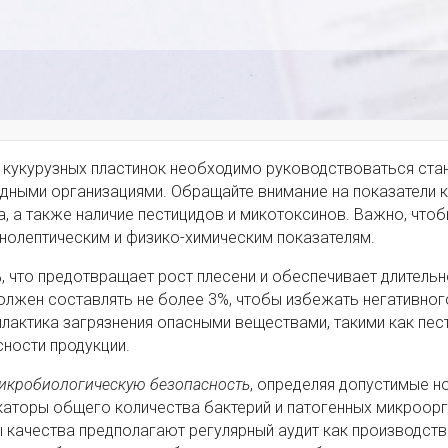
 кукурузных пластинок необходимо руководствоваться ста
ными организациями. Обращайте внимание на показатели к
, а также наличие пестицидов и микотоксинов. Важно, что
нолептическим и физико-химическим показателям.
 что предотвращает рост плесени и обеспечивает длитель
лжен составлять не более 3%, чтобы избежать негативног
илактика загрязнения опасными веществами, такими как пес
ности продукции.
икробиологическую безопасность
, определяя допустимые н
каторы общего количества бактерий и патогенных микроор
 качества предполагают регулярный аудит как производст