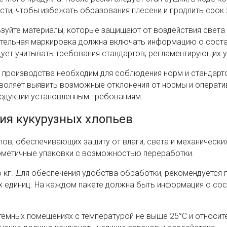
ти, чтобы избежать образования плесени и продлить срок 
зуйте материалы, которые защищают от воздействия света и
ательная маркировка должна включать информацию о соста
дует учитывать требования стандартов, регламентирующих у
х производства необходим для соблюдения норм и стандарт
зволяет выявить возможные отклонения от нормы и операти
родукции установленным требованиям.
ия кукурузных хлопьев
ов, обеспечивающих защиту от влаги, света и механически
рметичные упаковки с возможностью переработки.
 кг. Для обеспечения удобства обработки, рекомендуется 
х единиц. На каждом пакете должна быть информация о сос
 темных помещениях с температурой не выше 25°C и относит