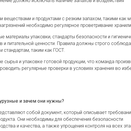
ение должно исключать наличие запахов и воздействия
ми веществами и продуктами с резким запахом, такими как
загрязнений необходимо регулярное проветривание хранил
 материалы упаковки, стандарты безопасности и гигиеничн
в и питательной ценности. Правила должны строго соблюда
 стандартам, таким как ГОСТ.
е сырья и упаковке готовой продукции, что команда произ
роводить регулярные проверки в условиях хранения во из
курузные и зачем они нужны?
редставляют собой документ, который описывает требовани
продукта. Они необходимы для обеспечения безопасности
дства и качества, а также упрощения контроля на всех эта