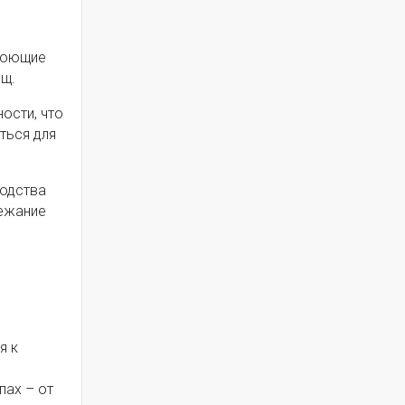
 моющие
ищ.
ости, что
ться для
водства
бежание
я к
пах – от