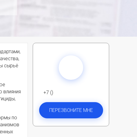
ндартами,
ачества,
бы сырьё
ное
о влияния
+7 ()
тициды,
ПЕРЕЗВОНИТЕ МНЕ
ормы по
ганизмов
венных