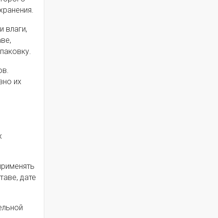
хранения.
 влаги,
ве,
паковку.
ов.
вно их
х
применять
таве, дате
ельной